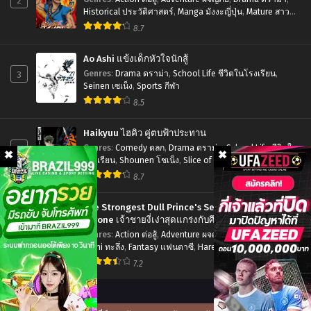
2
เลือด
Historical ประวัติศาสตร์
,
Manga มังงะญี่ปุ่น
,
Mature สาว
ใหญ่
,
Seinen เซเน็ง
,
Tragedy โศกนาฏกรรม
8.7
แท้
ที่
Ao Ashi แข้งเด็กหัวใจนักสู้
สี่
3
Genres
:
Drama ดราม่า
,
School Life ชีวิตในโรงเรียน
,
Seinen เซเน็ง
,
Sports กีฬา
ภาค
8.5
3
ตอน
Haikyuu ไฮคิว คู่ตบฟ้าประทาน
ที่1-
4
Genres
:
Comedy ตลก
,
Drama ดราม่า
,
School Life ชีวิตใน
โรงเรียน
,
Shounen โชเน็ง
,
Slice of Life รั้วโรงเรียน
,
10
Sports กีฬา
8.7
ซับ
ไทย
The Strongest Dull Prince's Secret Battle for the
Throne เจ้าชายงี่เง่าสุดแกร่งกับศึกชิงราชสมบัติ
5
Genres
:
Action ต่อสู้
,
Adventure ผจญภัย
,
Drama ดราม่า
,
Ecchi ทะลึ่ง
,
Fantasy แฟนตาซี
,
Harem ฮาเร็ม
,
Manga มังงะ
ญี่ปุ่น
,
Romance โรแมนติก
,
Seinen เซเน็ง
7.2