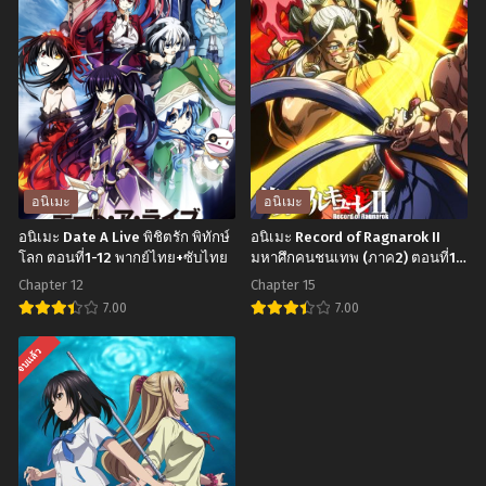
Katekyo
Blue
Hitman
Lock
Reborn!
The
ครู
Movie
พิเศษ
Episode
จอม
Nagi
ป่วน
บลู
อนิเมะ
อนิเมะ
รี
ล็อก
อนิเมะ Date A Live พิชิตรัก พิทักษ์
อนิเมะ Record of Ragnarok II
บอร์น
เดอะ
โลก ตอนที่1-12 พากย์ไทย+ซับไทย
มหาศึกคนชนเทพ (ภาค2) ตอนที่1-
15 พากย์ไทย+ซับไทย
ตอน
มูฟ
Chapter 12
Chapter 15
ที่1-
วี่
7.00
7.00
203
ตอน
อ
อ
จบแล้ว
พากย์
นากิ
นิ
นิ
ไทย
พากย์
เมะ
เมะ
ไทย
Date
Record
A
of