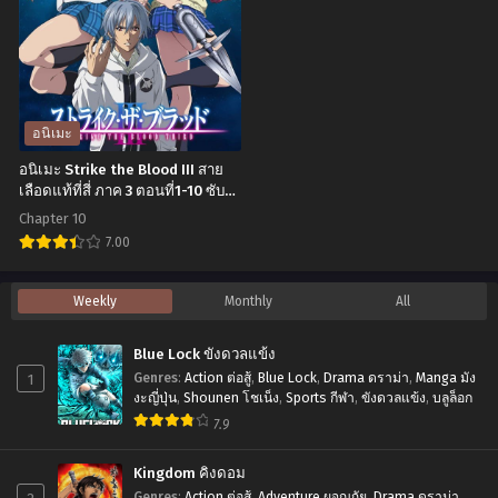
Live
Ragnarok
พิชิต
II
รัก
มหา
พิทักษ์
ศึก
โลก
คน
อนิเมะ
ตอน
ชน
อนิเมะ Strike the Blood III สาย
ที่1-
เทพ
เลือดแท้ที่สี่ ภาค 3 ตอนที่1-10 ซับ
ไทย
12
(ภาค2)
Chapter 10
พากย์
ตอน
7.00
ไทย+ซับ
ที่1-
อ
Weekly
Monthly
All
ไทย
15
นิ
พากย์
เมะ
Blue Lock ขังดวลแข้ง
ไทย+ซับ
Strike
1
Genres
:
Action ต่อสู้
,
Blue Lock
,
Drama ดราม่า
,
Manga มัง
ไทย
the
งะญี่ปุ่น
,
Shounen โชเน็ง
,
Sports กีฬา
,
ขังดวลแข้ง
,
บลูล็อก
7.9
Blood
III
Kingdom คิงดอม
สาย
Genres
:
Action ต่อสู้
,
Adventure ผจญภัย
,
Drama ดราม่า
,