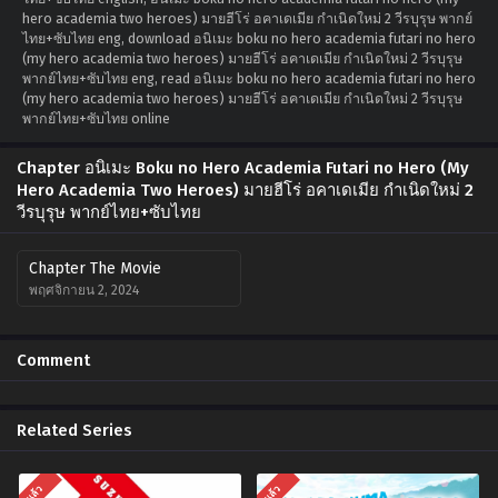
hero academia two heroes) มายฮีโร่ อคาเดเมีย กำเนิดใหม่ 2 วีรบุรุษ พากย์
ไทย+ซับไทย eng, download อนิเมะ boku no hero academia futari no hero
(my hero academia two heroes) มายฮีโร่ อคาเดเมีย กำเนิดใหม่ 2 วีรบุรุษ
พากย์ไทย+ซับไทย eng, read อนิเมะ boku no hero academia futari no hero
(my hero academia two heroes) มายฮีโร่ อคาเดเมีย กำเนิดใหม่ 2 วีรบุรุษ
พากย์ไทย+ซับไทย online
Chapter อนิเมะ Boku no Hero Academia Futari no Hero (My
Hero Academia Two Heroes) มายฮีโร่ อคาเดเมีย กำเนิดใหม่ 2
วีรบุรุษ พากย์ไทย+ซับไทย
Chapter The Movie
พฤศจิกายน 2, 2024
Comment
Related Series
จบแล้ว
จบแล้ว