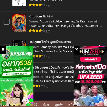
ที่1-
Opantsu
Seinen เซเน็ง
,
Sports กีฬา
7
8.5
Misete
พากย์
Moraitai
Kingdom คิงดอม
ไทย+ซับ
ภาค
3
Genres
:
Action ต่อสู้
,
Adventure ผจญภัย
,
Drama ดราม่า
,
ไทย
Historical ประวัติศาสตร์
,
Manga มังงะญี่ปุ่น
,
Mature สาว
1
ใหญ่
,
Seinen เซเน็ง
,
Tragedy โศกนาฏกรรม
8.7
ตอน
ที่1-
Haikyuu ไฮคิว คู่ตบฟ้าประทาน
6
4
Genres
:
Comedy ตลก
,
Drama ดราม่า
,
School Life ชีวิตใน
โรงเรียน
,
Shounen โชเน็ง
,
Slice of Life รั้วโรงเรียน
,
ซับ
Sports กีฬา
8.7
ไทย
The Strongest Dull Prince's Secret Battle for the
Throne เจ้าชายงี่เง่าสุดแกร่งกับศึกชิงราชสมบัติ
5
Genres
:
Action ต่อสู้
,
Adventure ผจญภัย
,
Drama ดราม่า
,
Ecchi ทะลึ่ง
,
Fantasy แฟนตาซี
,
Harem ฮาเร็ม
,
Manga มังงะ
ญี่ปุ่น
,
Romance โรแมนติก
,
Seinen เซเน็ง
7.2
ดูซีรี่ย์
มังงะ
ดูหนัง
หนังโป๊