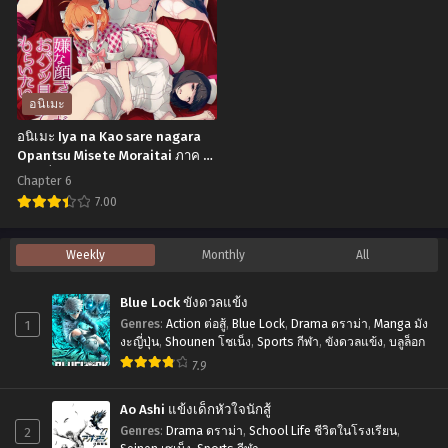
ไทย
Movie
no
Episode
Yaiba
Nagi
Mugen
บลู
Ressha-
อนิเมะ
ล็อก
hen
อนิเมะ Iya na Kao sare nagara
เดอะ
(TV)
Opantsu Misete Moraitai ภาค 1
ตอนที่1-6 ซับไทย
มูฟ
ดาบ
Chapter 6
วี่
พิฆาต
7.00
ตอน
อสูร
อ
Weekly
Monthly
All
นากิ
ศึก
นิ
พากย์
รถไฟ
เมะ
Blue Lock ขังดวลแข้ง
ไทย
สู่
Iya
1
Genres
:
Action ต่อสู้
,
Blue Lock
,
Drama ดราม่า
,
Manga มัง
นิ
na
งะญี่ปุ่น
,
Shounen โชเน็ง
,
Sports กีฬา
,
ขังดวลแข้ง
,
บลูล็อก
รัน
7.9
Kao
ดร์
sare
Ao Ashi แข้งเด็กหัวใจนักสู้
ตอน
nagara
2
Genres
:
Drama ดราม่า
,
School Life ชีวิตในโรงเรียน
,