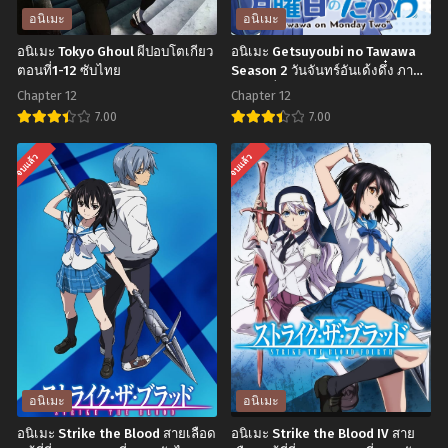
อนิเมะ
อนิเมะ
อนิเมะ Tokyo Ghoul ผีปอบโตเกียว
อนิเมะ Getsuyoubi no Tawawa
ตอนที่1-12 ซับไทย
Season 2 วันจันทร์อันเด้งดึ๋ง ภาค
2 ตอนที่1-12 ซับไทย
Chapter 12
Chapter 12
7.00
7.00
อ
อ
จบแล้ว
จบแล้ว
นิ
นิ
เมะ
เมะ
Tokyo
Getsuyoubi
Ghoul
no
ผี
Tawawa
ปอบ
Season
โตเกียว
2
ตอน
วัน
ที่1-
จันทร์
อนิเมะ
อนิเมะ
12
อัน
อนิเมะ Strike the Blood สายเลือด
อนิเมะ Strike the Blood IV สาย