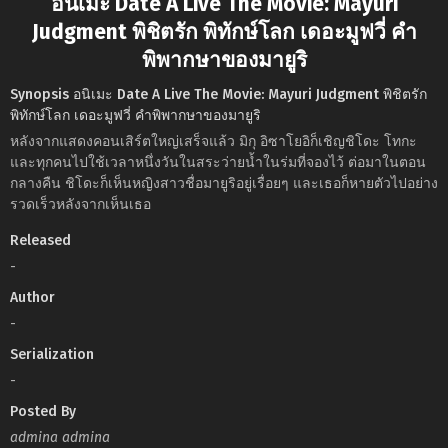
อนิเมะ Date A Live The Movie: Mayuri
Judgment พิชิตรัก พิทักษ์โลก เดอะมูฟวี่ คำ
พิพากษาของมายูริ
Synopsis อนิเมะ Date A Live The Movie: Mayuri Judgment พิชิตรัก
พิทักษ์โลก เดอะมูฟวี่ คำพิพากษาของมายูริ
หลังจากแสดงคอนเสิร์ตใหญ่เสร็จแล้ว มิกุ อิซาโยอิก็เชิญชิโดะ โทกะ
และทุกคนไปใช้เวลาหนึ่งวันในสระว่ายน้ำในร่มที่จองไว้ ต่อมาในตอน
กลางคืน ชิโดะก็เห็นหญิงสาวชื่อมายูริอยู่เรื่อยๆ และเธอก็หายตัวไปอย่าง
รวดเร็วหลังจากเห็นเธอ
Released
-
Author
-
Serialization
-
Posted By
admina admina