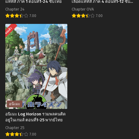
ซับ
เด้ง
แท้ที่สี่ ภาค 1 ตอนที่1-24 ซับไทย
เลือดแท้ที่สี่ ภาค 4 ตอนที่1-12 ซับ
ไทย
ไทย
ดึ๋ง
Chapter 24
Chapter OVA
ภาค
7.00
7.00
2
อ
อ
จบแล้ว
ตอน
นิ
นิ
ที่1-
เมะ
เมะ
12
Strike
Strike
ซับ
the
the
ไทย
Blood
Blood
สาย
IV
เลือด
สาย
แท้
เลือด
ที่
แท้
อนิเมะ
สี่
ที่
อนิเมะ Log Horizon รวมพลคนติด
ภาค
สี่
อยู่ในเกมส์ ตอนที่1-25 พากย์ไทย
1
ภาค
Chapter 25
ตอน
4
7.00