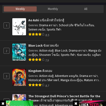
ที่1-
ตอน
อ
Weekly
Monthly
All
24
ที่1-
นิ
ซับ
12
เมะ
Ao Ashi แข้งเด็กหัวใจนักสู้
ไทย
ซับ
Log
1
Genres
:
Drama ดราม่า
,
School Life ชีวิตในโรงเรียน
,
ไทย
Horizon
Seinen เซเน็ง
,
Sports กีฬา
8.5
รวม
พล
Blue Lock ขังดวลแข้ง
คน
2
Genres
:
Action ต่อสู้
,
Blue Lock
,
Drama ดราม่า
,
Manga มัง
ติด
งะญี่ปุ่น
,
Shounen โชเน็ง
,
Sports กีฬา
,
ขังดวลแข้ง
,
บลูล็อก
7.9
อยู่
ใน
Kingdom คิงดอม
เกมส์
3
Genres
:
Action ต่อสู้
,
Adventure ผจญภัย
,
Drama ดราม่า
,
Historical ประวัติศาสตร์
,
Manga มังงะญี่ปุ่น
,
Mature สาว
ตอน
ใหญ่
,
Seinen เซเน็ง
,
Tragedy โศกนาฏกรรม
8.7
ที่1-
25
The Strongest Dull Prince's Secret Battle for the
พากย์
Throne เจ้าชายงี่เง่าสุดแกร่งกับศึกชิงราชสมบัติ
4
Genres
:
Action ต่อสู้
,
Adventure ผจญภัย
,
Drama ดราม่า
,