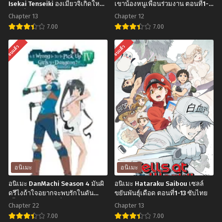
Isekai Tenseiki องเมียวจิเกิดใหม่
เขาน้องหนูเพื่อนร่วมงาน ตอนที่1-
ตอนที่1-13 ซับไทย
12 ซับไทย
Chapter 13
Chapter 12
7.00
7.00
อ
อ
จบแล้ว
จบแล้ว
นิ
นิ
เมะ
เมะ
Saikyou
Ganbare
Onmyouji
Douki-
no
chan
Isekai
สู้
Tenseiki
เขา
อง
น้อง
เมีย
หนู
อนิเมะ
อนิเมะ
ว
เพื่อน
อนิเมะ DanMachi Season 4 มันผิ
อนิเมะ Hataraku Saibou เซลล์
จิ
ร่วม
ดรึไงถ้าใจอยากจะพบรักในดัน
ขยันพันธุ์เดือด ตอนที่1-13 ซับไทย
เจี้ยน ภาค 4 ตอนที่1-22 ซับไทย
เกิด
งาน
Chapter 22
Chapter 13
ใหม่
ตอน
7.00
7.00