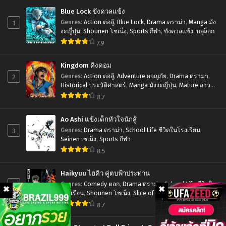
ใน
เมะ
Blue Lock ขังดวลแข้ง
ดัน
Kanojo
1
Genres
:
Action ต่อสู้
,
Blue Lock
,
Drama ดราม่า
,
Manga มัง
เจี้ยน
mo
งะญี่ปุ่น
,
Shounen โชเน็ง
,
Sports กีฬา
,
ขังดวลแข้ง
,
บลูล็อก
ภาค
7.9
Kanojo
4
Season
Kingdom คิงดอม
ตอน
2
2
Genres
:
Action ต่อสู้
,
Adventure ผจญภัย
,
Drama ดราม่า
,
ที่1-
จะ
Historical ประวัติศาสตร์
,
Manga มังงะญี่ปุ่น
,
Mature สาว
ใหญ่
,
Seinen เซเน็ง
,
Tragedy โศกนาฏกรรม
22
8.7
คน
ซับ
ไหน
Ao Ashi แข้งเด็กหัวใจนักสู้
ไทย
ก็
3
Genres
:
Drama ดราม่า
,
School Life ชีวิตในโรงเรียน
,
Seinen เซเน็ง
,
Sports กีฬา
แฟน
8.5
สาว
ภาค
Haikyuu ไฮคิว คู่ตบฟ้าประทาน
2
4
Genres
:
Comedy ตลก
,
Drama ดราม่า
,
School Life ชีวิตใน
โรงเรียน
,
Shounen โชเน็ง
,
Slice of Life รั้วโรงเรียน
,
ตอน
Sports กีฬา
8.7
ที่1-
12