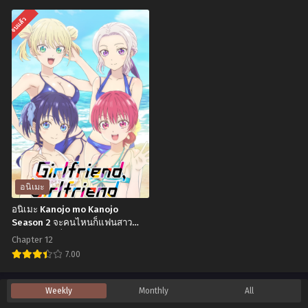
ตอน
ที่1-
อ
อ
จบแล้ว
ที่1-
12
นิ
นิ
13
ซับ
เมะ
เมะ
ซับ
ไทย
DanMachi
Hataraku
ไทย
Season
Saibou
4
เซลล์
มัน
ขยัน
ผิ
พันธุ์
ดรึ
เดือด
ไง
ตอน
อนิเมะ
ถ้า
ที่1-
อนิเมะ Kanojo mo Kanojo
ใจ
13
Season 2 จะคนไหนก็แฟนสาว
ภาค 2 ตอนที่1-12 ซับไทย
อยาก
ซับ
Chapter 12
จะ
ไทย
7.00
พบ
อ
Weekly
Monthly
All
รัก
นิ