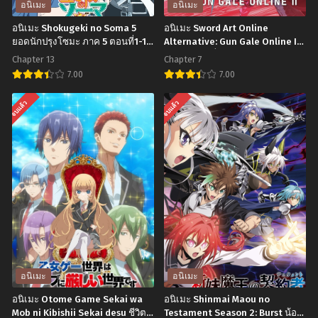
อนิเมะ
อนิเมะ
อนิเมะ Shokugeki no Soma 5
อนิเมะ Sword Art Online
ยอดนักปรุงโซมะ ภาค 5 ตอนที่1-13
Alternative: Gun Gale Online II
พากย์ไทย+ซับไทย
ภาค 2 ตอนที่1-7 ซับไทย
Chapter 13
Chapter 7
7.00
7.00
อ
อ
จบแล้ว
จบแล้ว
นิ
นิ
เมะ
เมะ
Shokugeki
Sword
no
Art
Soma
Online
5
Alternative:
ยอด
Gun
นัก
Gale
ปรุง
Online
อนิเมะ
อนิเมะ
โซมะ
II
อนิเมะ Otome Game Sekai wa
อนิเมะ Shinmai Maou no
ภาค
ภาค
Mob ni Kibishii Sekai desu ชีวิต
Testament Season 2: Burst น้อง