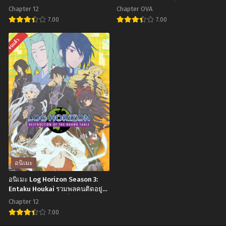
ตัวประกอบอย่างตูอยู่ยากในเกมจีบ
สาวมือใหม่ของผมเป็นจอมมาร
5
2
Chapter 12
Chapter OVA
หนุ่ม ตอนที่1-12 ซับไทย
ภาค 2 ตอนที่1-10 ซับไทย
ตอน
ตอน
7.00
7.00
ที่1-
ที่1-
อ
อ
จบแล้ว
13
7
นิ
นิ
พากย์
ซับ
เมะ
เมะ
ไทย+ซับ
ไทย
Otome
Shinmai
ไทย
Game
Maou
Sekai
no
wa
Testament
Mob
Season
ni
2:
Kibishii
Burst
อนิเมะ
Sekai
น้อง
อนิเมะ Log Horizon Season 3:
desu
สาว
Entaku Houkai รวมพลคนติดอยู่
ในเกมส์ ภาค 3 ตอนที่1-12 ซับไทย
ชีวิต
มือ
Chapter 12
ตัวประกอบ
ใหม่
7.00