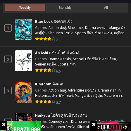
อย่าง
ของ
อ
Weekly
Monthly
All
ตู
ผม
นิ
อยู่
เป็น
เมะ
Blue Lock ขังดวลแข้ง
ยาก
จอม
Log
1
Genres
:
Action ต่อสู้
,
Blue Lock
,
Drama ดราม่า
,
Manga มัง
ใน
มาร
Horizon
งะญี่ปุ่น
,
Shounen โชเน็ง
,
Sports กีฬา
,
ขังดวลแข้ง
,
บลูล็อก
เกม
ภาค
7.9
Season
จีบ
2
3:
Ao Ashi แข้งเด็กหัวใจนักสู้
หนุ่ม
ตอน
Entaku
2
Genres
:
Drama ดราม่า
,
School Life ชีวิตในโรงเรียน
,
ตอน
ที่1-
Houkai
Seinen เซเน็ง
,
Sports กีฬา
ที่1-
10
8.5
รวม
12
ซับ
พล
Kingdom คิงดอม
ซับ
ไทย
คน
3
Genres
:
Action ต่อสู้
,
Adventure ผจญภัย
,
Drama ดราม่า
,
ไทย
Historical ประวัติศาสตร์
,
Manga มังงะญี่ปุ่น
,
Mature สาว
ติด
ใหญ่
,
Seinen เซเน็ง
,
Tragedy โศกนาฏกรรม
8.7
อยู่
ใน
Haikyuu ไฮคิว คู่ตบฟ้าประทาน
เกมส์
4
Genres
:
Comedy ตลก
,
Drama ดราม่า
,
School Life ชีวิตใน
โรงเรียน
,
Shounen โชเน็ง
,
Slice of Life รั้วโรงเรียน
,
ภาค