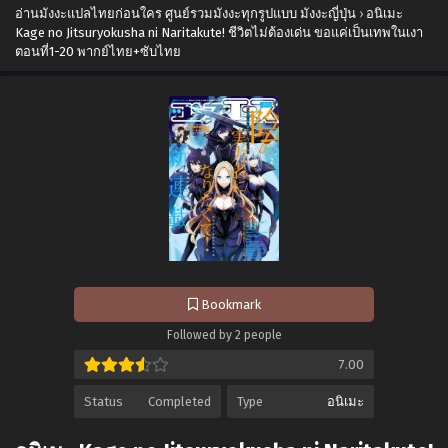
อ่านมังงะแปลไทยก่อนใคร ศูนย์รวมมังงะทุกรูปแบบ มังงะญี่ปุ่น
›
อนิเมะ
Kage no Jitsuryokusha ni Naritakute! ชีวิตไม่ต้องเด่น ขอแค่เป็นเทพในเงา
ตอนที่1-20 พากย์ไทย+ซับไทย
Bookmark
Followed by 2 people
7.00
Status
Completed
Type
อนิเมะ