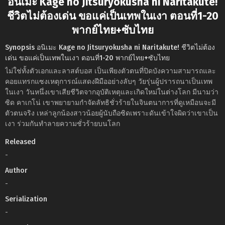
อนิเมะ Kage no Jitsuryokusha ni Naritakute!
ชีวิตไม่ต้องเด่น ขอแค่เป็นเทพในเงา ตอนที่1-20
พากย์ไทย+ซับไทย
Synopsis อนิเมะ Kage no Jitsuryokusha ni Naritakute! ชีวิตไม่ต้อง
เด่น ขอแค่เป็นเทพในเงา ตอนที่1-20 พากย์ไทย+ซับไทย
ไม่ใช่ทั้งตัวเอกและลาสต์บอส เป็นเพียงตัวตนที่ปิดบังความสามารถและ
คอยแทรกแซงเหตุการณ์แสดงฝีมืออย่างลับๆ วัยรุ่นผู้ปรารถนาเป็นเทพ
ในเงา วันหนึ่งเขาเสียชีวิตจากอุบัติเหตุและเกิดใหม่ในต่างโลก มีนามว่า
ซิด คาเกโน่ เขาพยายามกำจัดลัทธิชั่วร้ายในจินตนาการที่ดูเหมือนจะมี
ตัวตนจริง เหล่าลูกน้องสาวน้อยผู้นับถือซิดเพราะดันเข้าใจผิดว่าเขาเป็น
เงา ร่วมกันทำลายความชั่วร้ายบนโลก
Released
-
Author
-
Serialization
-