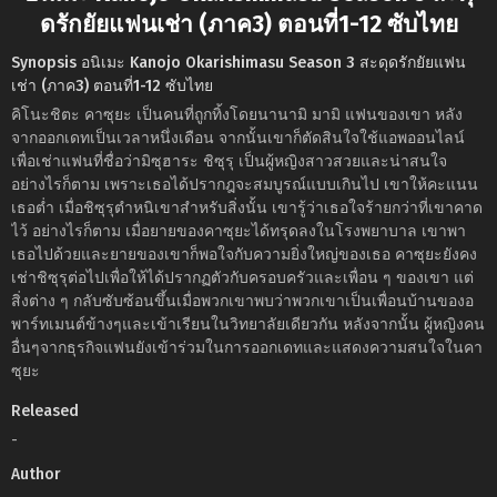
ดรักยัยแฟนเช่า (ภาค3) ตอนที่1-12 ซับไทย
Synopsis อนิเมะ Kanojo Okarishimasu Season 3 สะดุดรักยัยแฟน
เช่า (ภาค3) ตอนที่1-12 ซับไทย
คิโนะชิตะ คาซุยะ เป็นคนที่ถูกทิ้งโดยนานามิ มามิ แฟนของเขา หลัง
จากออกเดทเป็นเวลาหนึ่งเดือน จากนั้นเขาก็ตัดสินใจใช้แอพออนไลน์
เพื่อเช่าแฟนที่ชื่อว่ามิซุฮาระ ชิซุรุ เป็นผู้หญิงสาวสวยและน่าสนใจ
อย่างไรก็ตาม เพราะเธอได้ปรากฎจะสมบูรณ์แบบเกินไป เขาให้คะแนน
เธอต่ำ เมื่อชิซุรุตำหนิเขาสำหรับสิ่งนั้น เขารู้ว่าเธอใจร้ายกว่าที่เขาคาด
ไว้ อย่างไรก็ตาม เมื่อยายของคาซุยะได้ทรุดลงในโรงพยาบาล เขาพา
เธอไปด้วยและยายของเขาก็พอใจกับความยิ่งใหญ่ของเธอ คาซุยะยังคง
เช่าชิซุรุต่อไปเพื่อให้ได้ปรากฏตัวกับครอบครัวและเพื่อน ๆ ของเขา แต่
สิ่งต่าง ๆ กลับซับซ้อนขึ้นเมื่อพวกเขาพบว่าพวกเขาเป็นเพื่อนบ้านของอ
พาร์ทเมนต์ข้างๆและเข้าเรียนในวิทยาลัยเดียวกัน หลังจากนั้น ผู้หญิงคน
อื่นๆจากธุรกิจแฟนยังเข้าร่วมในการออกเดทและแสดงความสนใจในคา
ซุยะ
Released
-
Author