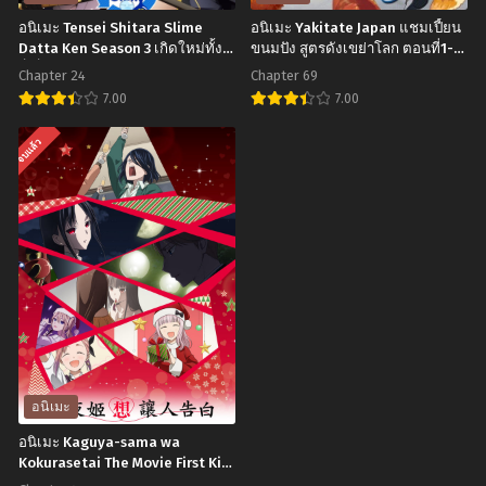
Underworld
Ore
อนิเมะ Tensei Shitara Slime
อนิเมะ Yakitate Japan แชมเปี้ยน
2nd
wa
Datta Ken Season 3 เกิดใหม่ทั้งที
ขนมปัง สูตรดังเขย่าโลก ตอนที่1-
ก็เป็นสไลม์ไปซะแล้ว ภาค 3 ตอน
69 พากย์ไทย
Season
Tatteiru ข้า
Chapter 24
Chapter 69
ที่1-24 พากย์ไทย+ซับไทย
ซอร์ด
ก้าว
7.00
7.00
อาร์ต
ข้าม
อ
อ
จบแล้ว
ออนไลน์
ผ่าน 1 ล้าน
นิ
นิ
ภาค
ชีวิต
เมะ
เมะ
3
เพื่อ
Tensei
Yakitate
ปี
พิชิต
Shitara
Japan
3
เกม
Slime
แชมเปี้ยน
ตอน
มรณะ
Datta
ขนมปัง
ที่1-
ตอน
Ken
สูตร
11
ที่1-
Season
ดัง
ซับ
12
3
เขย่า
อนิเมะ
ไทย
พากย์
เกิด
โลก
อนิเมะ Kaguya-sama wa
ไทย
ใหม่
ตอน
Kokurasetai The Movie First Kiss
wa Owaranai สารภาพรักกับคุณคา