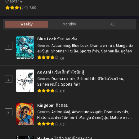
ทั้งที
ที่1-
Chapter 4
งุยะซะดี ๆ เดอะมูฟวี่
ก็
69
7.00
เป็น
พากย์
อ
Weekly
Monthly
All
สไลม์
ไทย
นิ
ไป
เมะ
Blue Lock ขังดวลแข้ง
ซะ
Kaguya-
1
Genres
:
Action ต่อสู้
,
Blue Lock
,
Drama ดราม่า
,
Manga มัง
แล้ว
sama
งะญี่ปุ่น
,
Shounen โชเน็ง
,
Sports กีฬา
,
ขังดวลแข้ง
,
บลูล็อก
ภาค
7.9
wa
3
Kokurasetai
Ao Ashi แข้งเด็กหัวใจนักสู้
ตอน
The
2
Genres
:
Drama ดราม่า
,
School Life ชีวิตในโรงเรียน
,
ที่1-
Movie
Seinen เซเน็ง
,
Sports กีฬา
24
8.5
First
พากย์
Kiss
Kingdom คิงดอม
ไทย+ซับ
wa
3
Genres
:
Action ต่อสู้
,
Adventure ผจญภัย
,
Drama ดราม่า
,
ไทย
Historical ประวัติศาสตร์
,
Manga มังงะญี่ปุ่น
,
Mature สาว
Owaranai
ใหญ่
,
Seinen เซเน็ง
,
Tragedy โศกนาฏกรรม
8.7
สารภาพ
รัก
Haikyuu ไฮคิว คู่ตบฟ้าประทาน