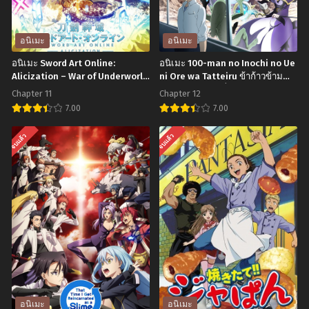
อนิเมะ
อนิเมะ
อนิเมะ Sword Art Online:
อนิเมะ 100-man no Inochi no Ue
Alicization – War of Underworld
ni Ore wa Tatteiru ข้าก้าวข้าม
2nd Season ซอร์ดอาร์ตออนไลน์
ผ่าน 1 ล้านชีวิตเพื่อพิชิตเกมมรณะ
Chapter 11
Chapter 12
ภาค 3 ปี 3 ตอนที่1-11 ซับไทย
ตอนที่1-12 พากย์ไทย
7.00
7.00
อ
อ
จบแล้ว
จบแล้ว
นิ
นิ
เมะ
เมะ
Sword
100-
Art
man
Online:
no
Alicization
Inochi
–
no
War
Ue
of
ni
อนิเมะ
อนิเมะ