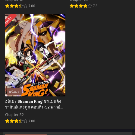
ที่1-
แต่
7.00
7.8
12
ข้า
อ
อ
จบแล้ว
ซับ
เท่านั้น
นิ
นิ
ไทย
ที่
เมะ
เมะ
จะ
Maou-
Super
เข้าไป
sama,
Dragon
ได้
Retry!
Ball
ตอน
จอม
Heroes
ที่1-
มาร
ซุป
12
รีไทร์!
เปอร์
ซับ
ภาค
ดรา
อนิเมะ
ไทย
1
ก้อน
อนิเมะ Shaman King ชาแมนคิง
ตอน
บอล
ราชันย์แห่งภูต ตอนที่1-52 พากย์
ไทย+ซับไทย
ที่1-
ฮีโร่
Chapter 52
12
ตอน
7.00
ซับ
ที่1-
อ