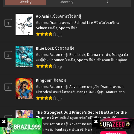
Weekly
Monthly
All
ไทย
20
นิ
ซับ
เมะ
Ao Ashi แข้งเด็กหัวใจนักสู้
ไทย
Shaman
1
Genres
:
Drama ดราม่า
,
School Life ชีวิตในโรงเรียน
,
King
Seinen เซเน็ง
,
Sports กีฬา
8.5
ชา
แมน
Blue Lock ขังดวลแข้ง
คิง
2
Genres
:
Action ต่อสู้
,
Blue Lock
,
Drama ดราม่า
,
Manga มัง
ราชันย์
งะญี่ปุ่น
,
Shounen โชเน็ง
,
Sports กีฬา
,
ขังดวลแข้ง
,
บลูล็อก
7.9
แห่ง
ภูต
Kingdom คิงดอม
ตอน
3
Genres
:
Action ต่อสู้
,
Adventure ผจญภัย
,
Drama ดราม่า
,
Historical ประวัติศาสตร์
,
Manga มังงะญี่ปุ่น
,
Mature สาว
ที่1-
ใหญ่
,
Seinen เซเน็ง
,
Tragedy โศกนาฏกรรม
8.7
52
พากย์
The Strongest Dull Prince's Secret Battle for the
ไทย+ซับ
Throne เจ้าชายงี่เง่าสุดแกร่งกับศึกชิงราชสมบัติ
4
Genres
:
Action ต่อสู้
,
Adventure ผจญภัย
,
Drama ดราม่า
,
ไทย
Ecchi ทะลึ่ง
,
Fantasy แฟนตาซี
,
Harem ฮาเร็ม
,
Manga มังงะ