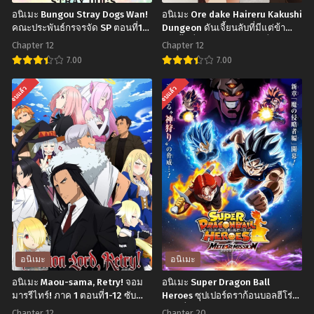
อนิเมะ Bungou Stray Dogs Wan!
อนิเมะ Ore dake Haireru Kakushi
คณะประพันธ์กรจรจัด SP ตอนที่1-
Dungeon ดันเจี้ยนลับที่มีแต่ข้า
12 ซับไทย
เท่านั้นที่จะเข้าไปได้ ตอนที่1-12 ซับ
Chapter 12
Chapter 12
ไทย
7.00
7.00
อ
อ
จบแล้ว
จบแล้ว
นิ
นิ
เมะ
เมะ
Bungou
Ore
Stray
dake
Dogs
Haireru
Wan!
Kakushi
คณะ
Dungeon
ประพันธ์
ดัน
กร
เจี้ยน
อนิเมะ
อนิเมะ
จรจัด
ลับ
อนิเมะ Maou-sama, Retry! จอม
อนิเมะ Super Dragon Ball
SP
ที่
มารรีไทร์! ภาค 1 ตอนที่1-12 ซับ
Heroes ซุปเปอร์ดราก้อนบอลฮีโร่
ไทย
ตอนที่1-20 ซับไทย
ตอน
มี
Chapter 12
Chapter 20