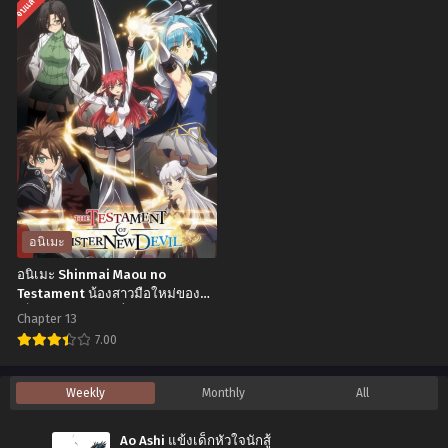
จบแล้ว
ใน
ไทย
นิ
นิ
โลก
เมะ
เมะ
แฟนตาซี ภาค2
Dandadan
Shadows
ตอน
ดัน
House
ที่1-
ดา
Season
10
ดัน
2
พากย์
ตอน
ชา
ไทย+ซับ
ที่1-
โดว์
ไทย
5
เฮา
อนิเมะ
พากย์
ส์
อนิเมะ Shinmai Maou no
ไทย+ซับ
ภาค
Testament น้องสาวมือใหม่ของผม
เป็นจอมมาร ตอนที่1-12 ซับไทย
ไทย
2
Chapter 13
ตอน
7.00
ที่1-
อ
Weekly
Monthly
All
12
นิ
ซับ
เมะ
Ao Ashi แข้งเด็กหัวใจนักสู้