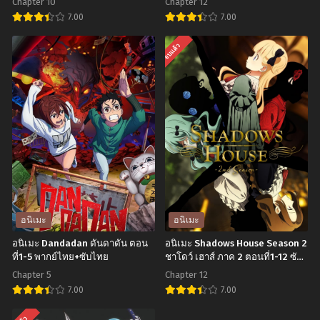
Chapter 10
Chapter 12
ตอนที่1-10 พากย์ไทย+ซับไทย
7.00
7.00
อ
อ
จบแล้ว
นิ
นิ
เมะ
เมะ
Kono
Sentouin
Subarashii
Hakenshimasu!
Sekai
นักรบ
ni
สาย
Shukufuku
ป่วน
wo!
ออก
Season 2 ขอ
ปฏิบัติ
อนิเมะ
อนิเมะ
ให้
กวน!
อนิเมะ Dandadan ดันดาดัน ตอน
อนิเมะ Shadows House Season 2
โชค
ตอน
ที่1-5 พากย์ไทย+ซับไทย
ชาโดว์ เฮาส์ ภาค 2 ตอนที่1-12 ซับ
ไทย
ดี
ที่1-
Chapter 5
Chapter 12
มี
12
7.00
7.00
ชัย
ซับ
อ
อ