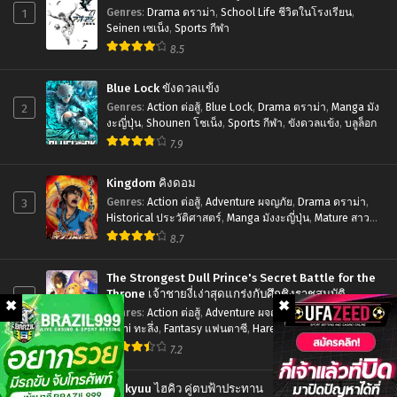
ไทย
Shinmai
1
Genres
:
Drama ดราม่า
,
School Life ชีวิตในโรงเรียน
,
Maou
Seinen เซเน็ง
,
Sports กีฬา
8.5
no
Testament
Blue Lock ขังดวลแข้ง
น้อง
2
Genres
:
Action ต่อสู้
,
Blue Lock
,
Drama ดราม่า
,
Manga มัง
สาว
งะญี่ปุ่น
,
Shounen โชเน็ง
,
Sports กีฬา
,
ขังดวลแข้ง
,
บลูล็อก
7.9
มือ
ใหม่
Kingdom คิงดอม
ของ
3
Genres
:
Action ต่อสู้
,
Adventure ผจญภัย
,
Drama ดราม่า
,
Historical ประวัติศาสตร์
,
Manga มังงะญี่ปุ่น
,
Mature สาว
ผม
ใหญ่
,
Seinen เซเน็ง
,
Tragedy โศกนาฏกรรม
8.7
เป็น
จอม
The Strongest Dull Prince's Secret Battle for the
มาร
Throne เจ้าชายงี่เง่าสุดแกร่งกับศึกชิงราชสมบัติ
4
Genres
:
Action ต่อสู้
,
Adventure ผจญภัย
,
Drama ดราม่า
,
ตอน
Ecchi ทะลึ่ง
,
Fantasy แฟนตาซี
,
Harem ฮาเร็ม
,
Manga มังงะ
ที่1-
ญี่ปุ่น
,
Romance โรแมนติก
,
Seinen เซเน็ง
7.2
12
ซับ
Haikyuu ไฮคิว คู่ตบฟ้าประทาน