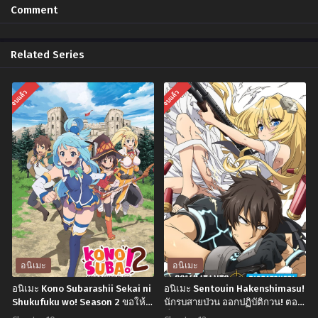
Chapter 2
Chapter 1
Comment
พฤศจิกายน 3, 2024
พฤศจิกายน 3, 2024
Related Series
จบแล้ว
จบแล้ว
อนิเมะ
อนิเมะ
อนิเมะ Kono Subarashii Sekai ni
อนิเมะ Sentouin Hakenshimasu!
Shukufuku wo! Season 2 ขอให้
นักรบสายป่วน ออกปฏิบัติกวน! ตอน
โชคดีมีชัยในโลกแฟนตาซี ภาค2
ที่1-12 ซับไทย