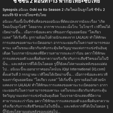
ชิ ซีซั่น 2 ตอนที่1-13 พากย์ไทย+ซับไทย
Synopsis อนิเมะ Oshi no Ko Season 2 เกิดใหม่เป็นลูกโอชิ ซีซั่น 2
ตอนที่1-13 พากย์ไทย+ซับไทย
อนิเมะเรื่องนี้เป็นซีซั่นที่สองของอนิเมะที่ดัดแปลงจากมังงะเรื่อง “เกิด
ใหม่เป็นลูกโอชิ” โดยอากะ อากาซากะและเม็งโกะ โยโกยาริ เวทีใหม่ได้
เปิดม่านขึ้น… เมื่อการซ้อมละครเวทีของการ์ตูนยอดนิยม “โตเกียว
เบลด” ได้เริ่มขึ้น ถูกรายล้อมไปด้วยนักแสดงจาก LALALAI ทำให้ทักษะ
การแสดงของคานะระเบิดออกมา อากาเนะยอมรับในความสามารถของ
คานะ แต่ในขณะเดียวกันกลับกระตุ้นจิตวิญญาณแห่งการแข่งขันอันดุ
เดือด ในบรรดานักแสดงที่มีความสามารถและเร่าร้อน อควาใช้ทักษะ
การแสดงของตัวเองเพื่อค้นหาความจริงเกี่ยวกับการเสียชีวิตของไอในปี
นั้น… และหลังจากที่ได้เป็นไอดอล รูบี้ก็ยังคงไล่ตามแผ่นหลังของแม่ต่อ
ไป… อนิเมะนี้จะออกอากาศออนไลน์บน iQiyi International (iQ.com)
ตั้งแต่วันที่ 3 กรกฎาคม เวทีใหม่ได้เปิดม่านขึ้น… เมื่อการซ้อมละครเวที
ของการ์ตูนยอดนิยม “โตเกียว เบลด” ได้เริ่มขึ้น ถูกรายล้อมไปด้วยนัก
แสดงจาก LALALAI ทำให้ทักษะการแสดงของคานะระเบิดออกมา อากา
เนะยอมรับในความสามารถของคานะ แต่ในขณะเดียวกันกลับกระตุ้น
จิตวิญญาณแห่งการแข่งขันอันดุเดือด ในบรรดานักแสดงที่มีความ
สามารถและเร่าร้อน อควาใช้ทักษะการแสดงของตัวเองเพื่อค้นหาความ
จริงเกี่ยวกับการเสียชีวิตของไอในปีนั้น… และหลังจากที่ได้เป็นไอดอล รู
บี้ก็ยังคงไล่ตามแผ่นหลังของแม่ต่อไป…