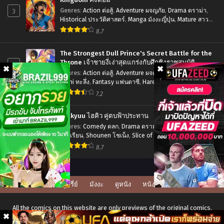
กล้า
ผิ
3
Genres
:
Action ต่อสู้
,
Adventure ผจญภัย
,
Drama ดราม่า
,
ที่
Historical ประวัติศาสตร์
,
Manga มังงะญี่ปุ่น
,
Mature สาว
ดรึ
ใหญ่
,
Seinen เซเน็ง
,
Tragedy โศกนาฏกรรม
หลัง
8.7
ไง
จาก
ถ้า
The Strongest Dull Prince's Secret Battle for the
เลเวล
ใจ
Throne เจ้าชายงี่เง่าสุดแกร่งกับศึกชิงราชสมบัติ
4
2
Genres
:
Action ต่อสู้
,
Adventure ผจญภัย
,
Drama ดราม่า
,
อยาก
Ecchi ทะลึ่ง
,
Fantasy แฟนตาซี
,
Harem ฮาเร็ม
,
Manga มังงะ
ก็
จะ
ญี่ปุ่น
,
Romance โรแมนติก
,
Seinen เซเน็ง
7.2
โคตร
พบ
โกง
รัก
Haikyuu ไฮคิว คู่ตบฟ้าประทาน
ตอน
5
Genres
:
Comedy ตลก
,
Drama ดราม่า
,
School Life ชีวิตใน
ใน
โรงเรียน
,
Shounen โชเน็ง
,
Slice of Life รั้วโรงเรียน
,
ที่1-
ดัน
Sports กีฬา
8.7
12
เจี้ยน
พากย์
เดอะ
ไทย+ซับ
มูฟ
ดูซีรี่ย์
มังงะ
ดูหนัง
หนังโป๊
ไทย
วี่
All the comics on this website are only previews of the original comics,
ซับ
there may be many language errors, character names, and story lines.