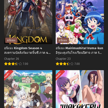
อนิเมะ
อนิเมะ
อนิเมะ Kingdom Season 4
อนิเมะ Mairimashita! Iruma-kun
สงครามบัลลังก์ผงาดจิ๋นซี ภาค 4
อิรุมะคุงกับโรงเรียนปิศาจ ภาค 1
ตอนที่1-26 ซับไทย
ตอนที่1-23 พากย์ไทย+ซับไทย
Chapter 26
Chapter 23
7.00
7.00
อ
อ
จบแล้ว
จบแล้ว
นิ
นิ
เมะ
เมะ
Kingdom
Mairimashita!
Season
Iruma-
4
kun