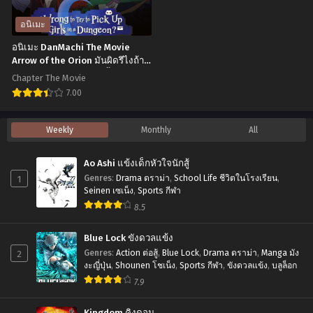
Kouho
ตอน
no
ที่1-
อนิเมะ
Mattari
12
อนิเมะ DanMachi The Movie
Isekai
ซับ
Arrow of the Orion มันผิดรึไงถ้า
ใจอยากจะพบรักในดันเจี้ยน เดอะ
Life
ไทย
Chapter The Movie
มูฟวี่ ซับไทย
ชี
7.00
วิต
อ
Weekly
Monthly
All
ชิล
นิ
ๆ
เมะ
Ao Ashi แข้งเด็กหัวใจนักสู้
ใน
DanMachi
1
Genres
:
Drama ดราม่า
,
School Life ชีวิตในโรงเรียน
,
ต่าง
The
Seinen เซเน็ง
,
Sports กีฬา
โลก
8.5
Movie
กับ
Arrow
Blue Lock ขังดวลแข้ง
อดีต
of
2
Genres
:
Action ต่อสู้
,
Blue Lock
,
Drama ดราม่า
,
Manga มัง
แคน
the
งะญี่ปุ่น
,
Shounen โชเน็ง
,
Sports กีฬา
,
ขังดวลแข้ง
,
บลูล็อก
ดิเดต
7.9
Orion
ผู้
มัน
Kingdom คิงดอม