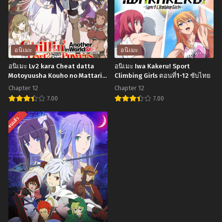
สงคราม
อิ
บัลลังก์
รุ
ผงาด
มะ
จิ๋น
คุง
อนิเมะ
อนิเมะ
ซี
กับ
อนิเมะ Lv2 kara Cheat datta
อนิเมะ Iwa Kakeru! Sport
ภาค
โรงเรียน
Motoyuusha Kouho no Mattari
Climbing Girls ตอนที่1-12 ซับไทย
Isekai Life ชีวิตชิล ๆ ในต่างโลกกับ
4
ปิศาจ
Chapter 12
Chapter 12
อดีตแคนดิเดตผู้กล้าที่หลังจาก
ตอน
ภาค
7.00
7.00
เลเวล 2 ก็โคตรโกง ตอนที่1-12
ที่1-
1
พากย์ไทย+ซับไทย
อ
อ
จบแล้ว
26
ตอน
นิ
นิ
ซับ
ที่1-
เมะ
เมะ
ไทย
23
Lv2
Iwa
พากย์
kara
Kakeru!
ไทย+ซับ
Cheat
Sport
ไทย
datta
Climbing
Motoyuusha
Girls