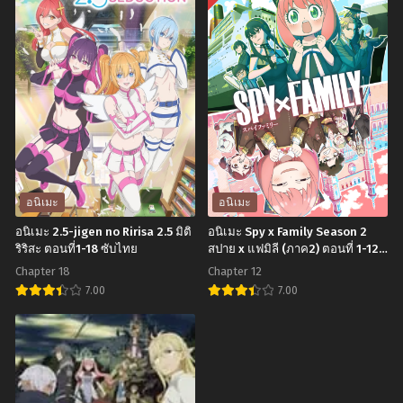
นิ
นิ
เมะ
เมะ
Katekyo
Shaman
Hitman
King
Reborn!
ชา
ครู
แมน
พิเศษ
คิง
จอม
ราชันย์
ป่วน
แห่ง
อนิเมะ
อนิเมะ
รี
ภูต
อนิเมะ 2.5-jigen no Ririsa 2.5 มิติ
อนิเมะ Spy x Family Season 2
บอร์น
ตอน
ริริสะ ตอนที่1-18 ซับไทย
สปาย x แฟมิลี (ภาค2) ตอนที่ 1-12
พากย์ไทย+ซับไทย
ตอน
ที่1-
Chapter 18
Chapter 12
ที่1-
52
7.00
7.00
203
พากย์
อ
อ
พากย์
ไทย+ซับ
นิ
นิ
ไทย
ไทย
เมะ
เมะ
2.5-
Spy