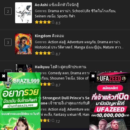
มัน
Ao Ashi แข้งเด็กหัวใจนักสู้
ผิ
2
Genres
:
Drama ดราม่า
,
School Life ชีวิตในโรงเรียน
,
ดรึ
Seinen เซเน็ง
,
Sports กีฬา
8.5
ไง
ถ้า
Kingdom คิงดอม
ใจ
3
Genres
:
Action ต่อสู้
,
Adventure ผจญภัย
,
Drama ดราม่า
,
Historical ประวัติศาสตร์
,
Manga มังงะญี่ปุ่น
,
Mature สาว
อยาก
ใหญ่
,
Seinen เซเน็ง
,
Tragedy โศกนาฏกรรม
8.7
จะ
พบ
Haikyuu ไฮคิว คู่ตบฟ้าประทาน
รัก
4
Genres
:
Comedy ตลก
,
Drama ดราม่า
,
School Life ชีวิตใน
โรงเรียน
,
Shounen โชเน็ง
,
Slice of Life รั้วโรงเรียน
,
ใน
Sports กีฬา
8.7
ดัน
เจี้ยน
The Strongest Dull Prince's Secret Battle for the
ภาค
Throne เจ้าชายงี่เง่าสุดแกร่งกับศึกชิงราชสมบัติ
5
Genres
:
Action ต่อสู้
,
Adventure ผจญภัย
,
Drama ดราม่า
,
5
Ecchi ทะลึ่ง
,
Fantasy แฟนตาซี
,
Harem ฮาเร็ม
,
Manga มังงะ
ตอน
ญี่ปุ่น
,
Romance โรแมนติก
,
Seinen เซเน็ง
7.2
ที่1-