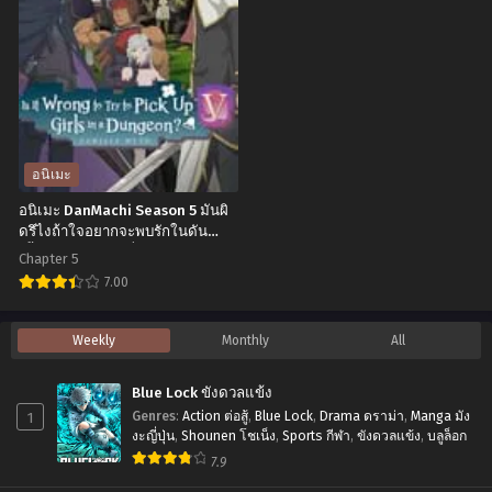
jigen
x
no
Family
Ririsa
Season
2.5
2
มิติ
สปาย
ริ
x
อนิเมะ
ริสะ
แฟ
อนิเมะ DanMachi Season 5 มันผิ
ตอน
มิลี
ดรึไงถ้าใจอยากจะพบรักในดัน
เจี้ยน ภาค 5 ตอนที่1-5 ซับไทย
ที่1-
(ภาค2) ตอน
Chapter 5
18
ที่
7.00
ซับ
1-
อ
Weekly
Monthly
All
ไทย
12
นิ
พากย์
เมะ
Blue Lock ขังดวลแข้ง
ไทย+ซับ
DanMachi
1
Genres
:
Action ต่อสู้
,
Blue Lock
,
Drama ดราม่า
,
Manga มัง
ไทย
Season
งะญี่ปุ่น
,
Shounen โชเน็ง
,
Sports กีฬา
,
ขังดวลแข้ง
,
บลูล็อก
7.9
5