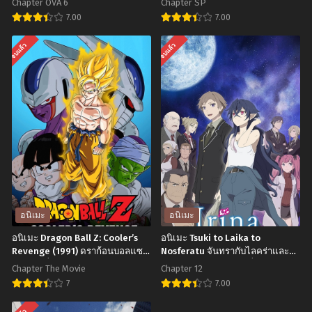
Chapter OVA 6
Chapter SP
7.00
7.00
อ
อ
จบแล้ว
จบแล้ว
นิ
นิ
เมะ
เมะ
Kuroshitsuji
Boku
Season
no
2
Kokoro
พ่อ
no
บ้าน
Yabai
ปีศาจ
Yatsu
ภาค
เธอ
อนิเมะ
อนิเมะ
2
ผู้
อนิเมะ Dragon Ball Z: Cooler’s
อนิเมะ Tsuki to Laika to
ตอน
อันตราย
Revenge (1991) ดราก้อนบอลแซด
Nosferatu จันทรากับไลคร่าและ
เดอะมูฟวี่ 05: การแก้แค้นของคูล
เจ้าหญิงแวมไพร์ ตอนที่1-12 ซับ
ที่1-
ต่อ
Chapter The Movie
Chapter 12
เลอร์ พากย์ไทย
ไทย
12
ใจผม
7
7.00
พากย์
ภาค
อ
อ