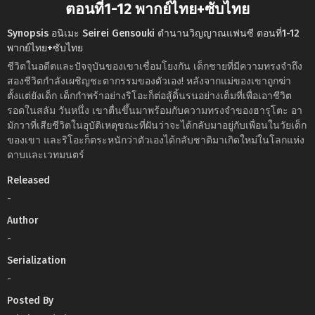
ตอนที่1-12 พากย์ไทย+ซับไทย
Synopsis อนิเมะ Seirei Gensouki ตำนานวิญญาณแฟนซี ตอนที่1-12
พากย์ไทย+ซับไทย
ชีวิตในอดีตและปัจจุบันของเขาเชื่อมโยงกัน เด็กชายที่มีความทรงจำถึง
สองชีวิตกำลังเผชิญชะตากรรมของตัวเอง! หลังจากแม่ของเขาถูกฆ่า
ตั้งแต่ยังเด็ก เด็กกำพร้าอย่างริโอะก็ต่อสู้ดิ้นรนอย่างเต็มที่เพื่อเอาชีวิต
รอดในสลัม วันหนึ่ง เขาตื่นขึ้นมาพร้อมกับความทรงจำของฮารุโตะ อา
มักวาที่เสียชีวิตในอุบัติเหตุขณะที่ฝันว่าจะได้กลับมาอยู่กับเพื่อนในวัยเด็ก
ของเขา และริโอะก็ตระหนักว่าตัวเองได้กลับชาติมาเกิดใหม่ในโลกแห่ง
ดาบและเวทมนตร์
Released
-
Author
-
Serialization
-
Posted By