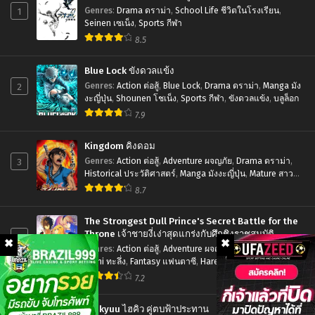
การ
ตอน
Chainsaw
1
Genres
:
Drama ดราม่า
,
School Life ชีวิตในโรงเรียน
,
แก้
ที่1-
Man
Seinen เซเน็ง
,
Sports กีฬา
แค้น
12
8.5
มนุษย์
ของ
ซับ
เลื่อย
Blue Lock ขังดวลแข้ง
คูล
ไทย
สิ้น
2
Genres
:
Action ต่อสู้
,
Blue Lock
,
Drama ดราม่า
,
Manga มัง
เลอ
หวัง
งะญี่ปุ่น
,
Shounen โชเน็ง
,
Sports กีฬา
,
ขังดวลแข้ง
,
บลูล็อก
ร์
7.9
ตอน
พากย์
ที่1-
Kingdom คิงดอม
ไทย
12
3
Genres
:
Action ต่อสู้
,
Adventure ผจญภัย
,
Drama ดราม่า
,
Historical ประวัติศาสตร์
,
Manga มังงะญี่ปุ่น
,
Mature สาว
พากย์
ใหญ่
,
Seinen เซเน็ง
,
Tragedy โศกนาฏกรรม
8.7
ไทย+ซับ
ไทย
The Strongest Dull Prince's Secret Battle for the
Throne เจ้าชายงี่เง่าสุดแกร่งกับศึกชิงราชสมบัติ
4
Genres
:
Action ต่อสู้
,
Adventure ผจญภัย
,
Drama ดราม่า
,
Ecchi ทะลึ่ง
,
Fantasy แฟนตาซี
,
Harem ฮาเร็ม
,
Manga มังงะ
ญี่ปุ่น
,
Romance โรแมนติก
,
Seinen เซเน็ง
7.2
Haikyuu ไฮคิว คู่ตบฟ้าประทาน