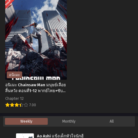
จบแล้ว
ไทย
1
นิ
นิ
ตอน
เมะ
เมะ
ที่1-
Dragon
Tsuki
12
Ball
to
ซับ
Z:
Laika
ไทย
Cooler’s
to
Revenge
Nosferatu
(1991)
จัน
ดรา
ทรา
อนิเมะ
ก้อน
กับ
อนิเมะ Chainsaw Man มนุษย์เลื่อย
บอล
ไล
สิ้นหวัง ตอนที่1-12 พากย์ไทย+ซับ
ไทย
แซด
คร่า
Chapter 12
เดอะ
และ
7.00
มูฟ
เจ้า
อ
Weekly
Monthly
All
วี่
หญิง
นิ
05:
แวมไพร์
เมะ
Ao Ashi แข้งเด็กหัวใจนักสู้