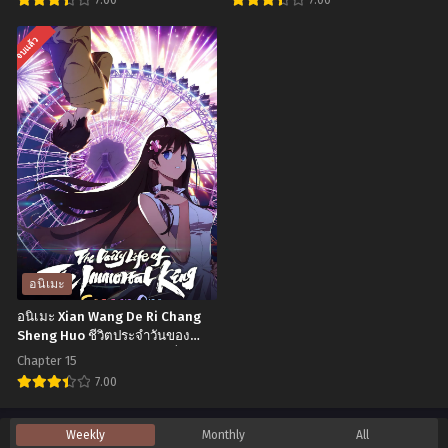
12
ประจำ
พากย์
วัน
อ
อ
จบแล้ว
ไทย
ของ
นิ
นิ
ราชา
เมะ
เมะ
แห่ง
Fantasy
Mob
เซียน
Bishoujo
Psycho
ภาค
Juniku
100
4
Ojisan
Season
ตอน
to
3
ที่1-
เกิด
ม็อบ
12
ใหม่
ไซโค
อนิเมะ
พากย์
ต่าง
100
อนิเมะ Xian Wang De Ri Chang
ไทย+ซับ
โลก
คน
Sheng Huo ชีวิตประจำวันของ
ไทย
ราชาแห่งเซียน ภาค 1 ตอนที่1-15
เพื่อน
พลังจิต
Chapter 15
พากย์ไทย+ซับไทย
ผม
ภาค
7.00
น่า
3
อ
Weekly
Monthly
All
รัก
ตอน
นิ