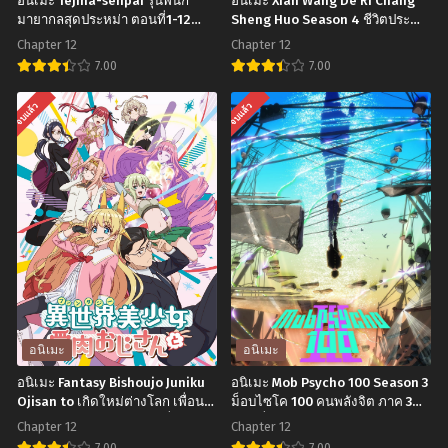
อนิเมะ Tejina-senpai รุ่นพี่นัก
อนิเมะ Xian Wang De Ri Chang
มายากลสุดประหม่า ตอนที่1-12
Sheng Huo Season 4 ชีวิตประจำ
พากย์ไทย
วันของราชาแห่งเซียน ภาค 4 ตอน
Chapter 12
Chapter 12
ที่1-12 พากย์ไทย+ซับไทย
7.00
7.00
อ
อ
จบแล้ว
จบแล้ว
นิ
นิ
เมะ
เมะ
Tejina-
Xian
senpai
Wang
รุ่น
De
พี่
Ri
นัก
Chang
มายากล
Sheng
สุด
Huo
อนิเมะ
อนิเมะ
ประหม่า
Season
อนิเมะ Fantasy Bishoujo Juniku
อนิเมะ Mob Psycho 100 Season 3
ตอน
4
Ojisan to เกิดใหม่ต่างโลก เพื่อน
ม็อบไซโค 100 คนพลังจิต ภาค 3
ผมน่ารักโฮกเลยครับ ตอนที่1-12
ตอนที่1-12 พากย์ไทย+ซับไทย
ที่1-
ชีวิต
Chapter 12
Chapter 12
พากย์ไทย+ซับไทย
7.00
7.00