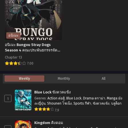
ไทย
Retry!
Sword
จอม
of
มาร
the
รีไทร์!
Wizard
ภาค
King
อนิเมะ
1
แบ
อนิเมะ Bungou Stray Dogs
ตอน
ล็ค
Season 4 คณะประพันธกรจรจัด
ภาค 4 ตอนที่1-13 พากย์ไทย+ซับ
ที่1-
โคล
Chapter 13
ไทย
12
เวอร์
7.00
ซับ
ดาบ
อ
Weekly
Monthly
All
ไทย
แห่ง
นิ
จักรพรรดิ
เมะ
Blue Lock ขังดวลแข้ง
เวทมนตร์
Bungou
1
Genres
:
Action ต่อสู้
,
Blue Lock
,
Drama ดราม่า
,
Manga มัง
เดอะ
Stray
งะญี่ปุ่น
,
Shounen โชเน็ง
,
Sports กีฬา
,
ขังดวลแข้ง
,
บลูล็อก
มูฟ
7.9
Dogs
วี่
Season
Kingdom คิงดอม
พากย์
4