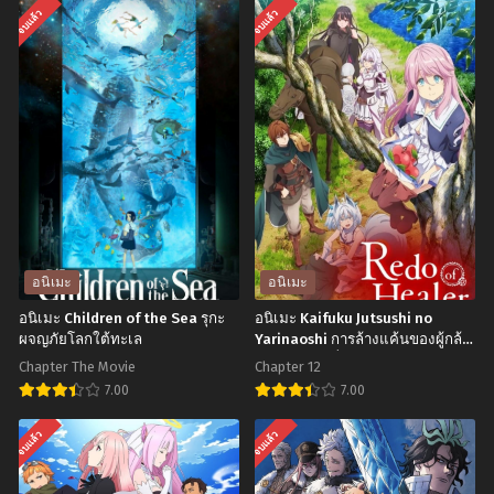
จบแล้ว
จบแล้ว
อนิเมะ
อนิเมะ
อนิเมะ Children of the Sea รุกะ
อนิเมะ Kaifuku Jutsushi no
ผจญภัยโลกใต้ทะเล
Yarinaoshi การล้างแค้นของผู้กล้า
สายฮีล ตอนที่1-12 ซับไทย
Chapter The Movie
Chapter 12
7.00
7.00
อ
อ
จบแล้ว
จบแล้ว
นิ
นิ
เมะ
เมะ