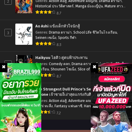
2
Genres
:
Action ต่อสู้
,
Adventure ผจญภัย
,
Drama ดราม่า
,
ไทย+ซับ
คณะ
Historical ประวัติศาสตร์
,
Manga มังงะญี่ปุ่น
,
Mature สาว
ใหญ่
,
Seinen เซเน็ง
,
Tragedy โศกนาฏกรรม
ไทย
8.7
ประ
พันธ
Ao Ashi แข้งเด็กหัวใจนักสู้
กร
3
Genres
:
Drama ดราม่า
,
School Life ชีวิตในโรงเรียน
,
Seinen เซเน็ง
,
Sports กีฬา
จรจัด
8.5
ภาค
4
Haikyuu ไฮคิว คู่ตบฟ้าประทาน
ตอน
4
Genres
:
Comedy ตลก
,
Drama ดราม่า
,
School Life ชีวิตใน
โรงเรียน
,
Shounen โชเน็ง
,
Slice of Life รั้วโรงเรียน
,
ที่1-
Sports กีฬา
8.7
13
พากย์
The Strongest Dull Prince's Secret Battle for the
ไทย+ซับ
Throne เจ้าชายงี่เง่าสุดแกร่งกับศึกชิงราชสมบัติ
5
Genres
:
Action ต่อสู้
,
Adventure ผจญภัย
,
Drama ดราม่า
,
ไทย
Ecchi ทะลึ่ง
,
Fantasy แฟนตาซี
,
Harem ฮาเร็ม
,
Manga มังงะ
ญี่ปุ่น
,
Romance โรแมนติก
,
Seinen เซเน็ง
7.2