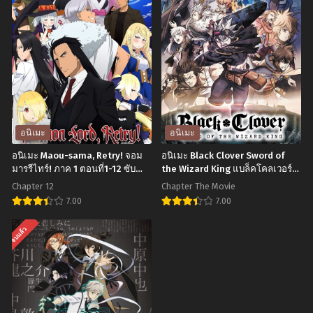
Children
Kaifuku
of
Jutsushi
the
no
Sea
Yarinaoshi
รุ
การ
กะ
ล้าง
ผจญ
แค้น
อนิเมะ
อนิเมะ
ภัย
ของ
อนิเมะ Maou-sama, Retry! จอม
อนิเมะ Black Clover Sword of
โลก
ผู้
มารรีไทร์! ภาค 1 ตอนที่1-12 ซับ
the Wizard King แบล็คโคลเวอร์
ไทย
ดาบแห่งจักรพรรดิเวทมนตร์ เดอะ
ใต้
กล้า
Chapter 12
Chapter The Movie
มูฟวี่ พากย์ไทย+ซับไทย
ทะเล
สาย
7.00
7.00
ฮีล
อ
อ
จบแล้ว
ตอน
นิ
นิ
ที่1-
เมะ
เมะ
12
Maou-
Black
ซับ
sama,
Clover