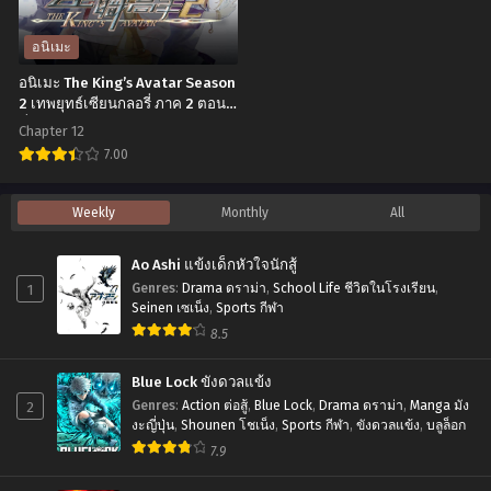
Shiro
ที่1-
ถ้า
12
อนิเมะ
มี
ซับ
อนิเมะ The King’s Avatar Season
เธอ
ไทย
2 เทพยุทธ์เซียนกลอรี่ ภาค 2 ตอน
ที่1-12 ซับไทย
อยู่
Chapter 12
เป็น
7.00
หมู
อ
Weekly
Monthly
All
ก็
นิ
ไม่
เมะ
Ao Ashi แข้งเด็กหัวใจนักสู้
เลว
The
1
Genres
:
Drama ดราม่า
,
School Life ชีวิตในโรงเรียน
,
นะ
King’s
Seinen เซเน็ง
,
Sports กีฬา
ครับ
8.5
Avatar
ตอน
Season
Blue Lock ขังดวลแข้ง
ที่1-
2
2
Genres
:
Action ต่อสู้
,
Blue Lock
,
Drama ดราม่า
,
Manga มัง
12
เทพ
งะญี่ปุ่น
,
Shounen โชเน็ง
,
Sports กีฬา
,
ขังดวลแข้ง
,
บลูล็อก
ซับ
7.9
ยุทธ์
ไทย
เซียน