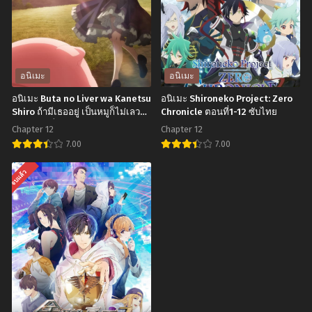
Season
(The
2
Promised
จะ
Neverland)
คน
พันธ
อนิเมะ
อนิเมะ
ไหน
สัญญา
อนิเมะ Buta no Liver wa Kanetsu
อนิเมะ Shironeko Project: Zero
ก็
เน
Shiro ถ้ามีเธออยู่ เป็นหมูก็ไม่เลวนะ
Chronicle ตอนที่1-12 ซับไทย
ครับ ตอนที่1-12 ซับไทย
แฟน
เวอร์
Chapter 12
Chapter 12
สาว
แลนด์
7.00
7.00
ภาค
ตอน
อ
อ
จบแล้ว
2
ที่1-
นิ
นิ
ตอน
12
เมะ
เมะ
ที่1-
พากย์
Buta
Shironeko
12
ไทย+ซับ
no
Project:
ซับ
ไทย
Liver
Zero
ไทย
wa
Chronicle
Kanetsu
ตอน