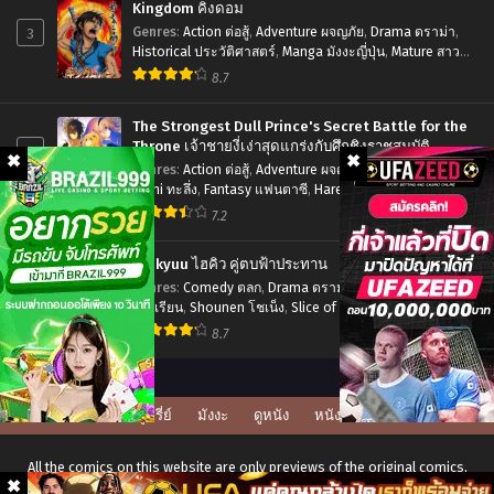
Kingdom คิงดอม
กล
3
Genres
:
Action ต่อสู้
,
Adventure ผจญภัย
,
Drama ดราม่า
,
Historical ประวัติศาสตร์
,
Manga มังงะญี่ปุ่น
,
Mature สาว
อรี่
ใหญ่
,
Seinen เซเน็ง
,
Tragedy โศกนาฏกรรม
8.7
ภาค
2
The Strongest Dull Prince's Secret Battle for the
ตอน
Throne เจ้าชายงี่เง่าสุดแกร่งกับศึกชิงราชสมบัติ
4
Genres
:
Action ต่อสู้
,
Adventure ผจญภัย
,
Drama ดราม่า
,
ที่1-
Ecchi ทะลึ่ง
,
Fantasy แฟนตาซี
,
Harem ฮาเร็ม
,
Manga มังงะ
12
ญี่ปุ่น
,
Romance โรแมนติก
,
Seinen เซเน็ง
7.2
ซับ
ไทย
Haikyuu ไฮคิว คู่ตบฟ้าประทาน
5
Genres
:
Comedy ตลก
,
Drama ดราม่า
,
School Life ชีวิตใน
โรงเรียน
,
Shounen โชเน็ง
,
Slice of Life รั้วโรงเรียน
,
Sports กีฬา
8.7
ดูซีรี่ย์
มังงะ
ดูหนัง
หนังโป๊
All the comics on this website are only previews of the original comics,
there may be many language errors, character names, and story lines.