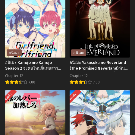
พฤศจิกายน 3, 2024
พฤศจิกายน 3, 2024
Chapter 6
Chapter 5
พฤศจิกายน 3, 2024
พฤศจิกายน 3, 2024
Chapter 4
Chapter 3
พฤศจิกายน 3, 2024
พฤศจิกายน 3, 2024
Chapter 2
Chapter 1
อนิเมะ
อนิเมะ
พฤศจิกายน 3, 2024
พฤศจิกายน 3, 2024
อนิเมะ Kanojo mo Kanojo
อนิเมะ Yakusoku no Neverland
Season 2 จะคนไหนก็แฟนสาว
(The Promised Neverland) พันธ
ภาค 2 ตอนที่1-12 ซับไทย
สัญญาเนเวอร์แลนด์ ตอนที่1-12
Chapter 12
Chapter 12
พากย์ไทย+ซับไทย
7.00
7.00
อ
อ
จบแล้ว
จบแล้ว
นิ
นิ
เมะ
เมะ
Kanojo
Yakusoku
mo
no
Kanojo
Neverland