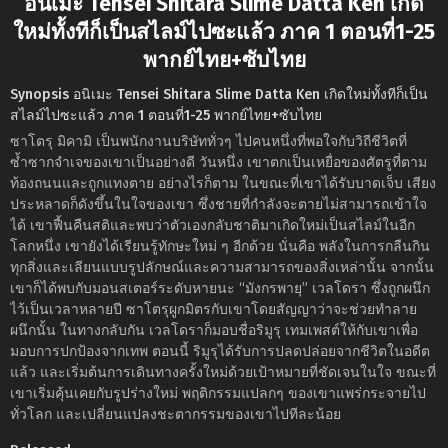
อนิเมะ Tensei Shitara Slime Datta Ken เกิด
ใหม่ทั้งทีก็เป็นสไลม์ไปซะแล้ว ภาค 1 ตอนที่1-25
พากย์ไทย+ซับไทย
Synopsis อนิเมะ Tensei Shitara Slime Datta Ken เกิดใหม่ทั้งทีก็เป็น
สไลม์ไปซะแล้ว ภาค 1 ตอนที่1-25 พากย์ไทย+ซับไทย
ซาโตรุ มิคามิ เป็นพนักงานบริษัททั่วๆ ไปคนหนึ่งที่พอใจกับวิถีชีวิตที่
ซ้ำซากจำเจของเขาเป็นอย่างดี วันหนึ่ง เขาตกเป็นเหยื่อของศัตรูที่ตาม
ท้องถนนและถูกแทงตาย อย่างไรก็ตาม ในขณะที่เขาได้รับบาดเจ็บ เสียง
ประหลาดก็ดังขึ้นในใจของเขา ซึ่งชายที่กำลังจะตายไม่สามารถเข้าใจ
ได้ เขาฟื้นคืนสติและพบว่าตัวเองกลับชาติมาเกิดใหม่เป็นสไลม์ในอีก
โลกหนึ่ง เขายังได้เรียนรู้ทักษะใหม่ ๆ อีกด้วย นั่นคือ พลังในการกลืนกิน
ทุกสิ่งและเลียนแบบรูปลักษณ์และความสามารถของสิ่งเหล่านั้น จากนั้น
เขาก็ได้พบกับมอนสเตอร์ระดับหายนะ “มังกรพายุ” เวลโดรา ซึ่งถูกผนึก
ไว้เป็นเวลาหลายปี ซาโตรุผูกมิตรกับเขาโดยสัญญาว่าจะช่วยทำลาย
ผนึกนั้น ในทางกลับกัน เวลโดราก็มอบชื่อริมูรุ เทมเพสต์ให้กับเขาเพื่อ
มอบการปกป้องจากเทพ ตอนนี้ ริมูรุได้รับการปลดปล่อยจากชีวิตในอดีต
แล้ว และเริ่มต้นการเดินทางครั้งใหม่ด้วยเป้าหมายที่ชัดเจนในใจ ขณะที่
เขาเริ่มคุ้นเคยกับรูปร่างใหม่ พฤติกรรมแปลกๆ ของเขาแพร่กระจายไป
ทั่วโลก และเปลี่ยนแปลงชะตากรรมของเขาไปทีละน้อย