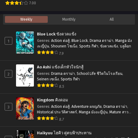
มังกร
พากย์
7.00
พิพากษา
ไทย+ซับ
อ
Weekly
Monthly
All
(ภาค
ไทย
นิ
4)
เมะ
Blue Lock ขังดวลแข้ง
ตอน
Youjo
1
Genres
:
Action ต่อสู้
,
Blue Lock
,
Drama ดราม่า
,
Manga มัง
ที่1-
Senki
งะญี่ปุ่น
,
Shounen โชเน็ง
,
Sports กีฬา
,
ขังดวลแข้ง
,
บลูล็อก
24
7.9
The
พากย์
Movie
Ao Ashi แข้งเด็กหัวใจนักสู้
ไทย
บันทึก
2
Genres
:
Drama ดราม่า
,
School Life ชีวิตในโรงเรียน
,
สง
Seinen เซเน็ง
,
Sports กีฬา
8.5
คราม
ของ
Kingdom คิงดอม
ยัย
3
Genres
:
Action ต่อสู้
,
Adventure ผจญภัย
,
Drama ดราม่า
,
Historical ประวัติศาสตร์
,
Manga มังงะญี่ปุ่น
,
Mature สาว
เผด็จการ
ใหญ่
,
Seinen เซเน็ง
,
Tragedy โศกนาฏกรรม
8.7
ตอน
ที่1-
Haikyuu ไฮคิว คู่ตบฟ้าประทาน