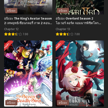
อนิเมะ
อนิเมะ
อนิเมะ The King’s Avatar Season
อนิเมะ Overlord Season 2
2 เทพยุทธ์เซียนกลอรี่ ภาค 2 ตอน
โอเวอร์ ลอร์ด จอมมารพิชิตโลก
ที่1-12 ซับไทย
ภาค 2 ตอนที่1-13 พากย์ไทย+ซับ
Chapter 12
Chapter 13
ไทย
7.00
7.00
อ
อ
จบแล้ว
จบแล้ว
นิ
นิ
เมะ
เมะ
The
Overlord
King’s
Season
Avatar
2
Season
โอเวอร์
2
ลอร์ด
เทพ
จอม
ยุทธ์
มาร
อนิเมะ
อนิเมะ
เซียน
พิชิต