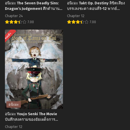
อนิเมะ The Seven Deadly Sins:
อนิเมะ Takt Op. Destiny ลิขิตเสียง
กล
โลก
Dragon’s Judgement ศึกตำนาน 7
บรรเลงชะตา ตอนที่1-12 พากย์
อัศวิน: มังกรพิพากษา (ภาค 4) ตอน
ไทย+ซับไทย
อรี่
ภาค
Chapter 24
Chapter 12
ที่1-24 พากย์ไทย
ภาค
2
7.00
7.00
2
ตอน
อ
อ
จบแล้ว
ตอน
ที่1-
นิ
นิ
ที่1-
13
เมะ
เมะ
12
พากย์
The
Takt
ซับ
ไทย+ซับ
Seven
Op.
ไทย
ไทย
Deadly
Destiny
Sins:
ลิขิต
Dragon’s
เสียง
Judgement
บรรเลง
ศึก
ชะตา
อนิเมะ
ตำนาน
ตอน
อนิเมะ Youjo Senki The Movie
7
ที่1-
บันทึกสงครามของยัยเผด็จการ
ตอนที่1-12 พากย์ไทย+ซับไทย
อัศวิน:
12
Chapter 12