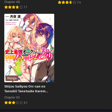
Chapter 68
7.4
7.7
Dr.
Ragna
Stone
Crimson
ดอก
ตำนาน
เต
นัก
อร์ส
ล่า
โตน
มังกร
Manga
Shijou Saikyou Orc-san no
Tanoshii Tanetsuke Harem
Zukuri ออร์คผู้แข็งแกร่งที่สุดใน
Chapter 65
ประวัติการณ์กับการสร้างฮาเร็มใน
6.1
ต่างโลก
Shijou