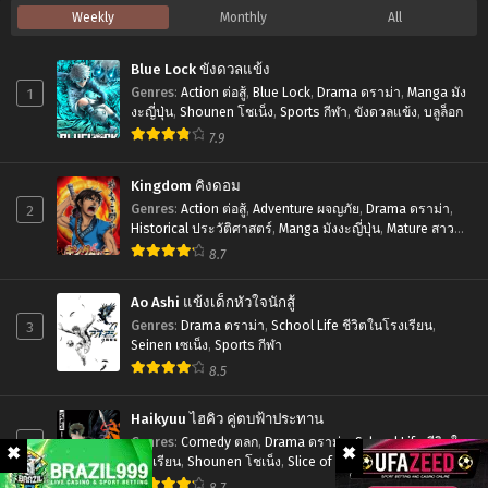
Weekly
Monthly
All
Saikyou
Orc-
Blue Lock ขังดวลแข้ง
san
1
Genres
:
Action ต่อสู้
,
Blue Lock
,
Drama ดราม่า
,
Manga มัง
no
งะญี่ปุ่น
,
Shounen โชเน็ง
,
Sports กีฬา
,
ขังดวลแข้ง
,
บลูล็อก
7.9
Tanoshii
Tanetsuke
Kingdom คิงดอม
Harem
2
Genres
:
Action ต่อสู้
,
Adventure ผจญภัย
,
Drama ดราม่า
,
Zukuri
Historical ประวัติศาสตร์
,
Manga มังงะญี่ปุ่น
,
Mature สาว
ใหญ่
,
Seinen เซเน็ง
,
Tragedy โศกนาฏกรรม
8.7
ออร์ค
ผู้
Ao Ashi แข้งเด็กหัวใจนักสู้
แข็งแกร่ง
3
Genres
:
Drama ดราม่า
,
School Life ชีวิตในโรงเรียน
,
Seinen เซเน็ง
,
Sports กีฬา
ที่สุด
8.5
ใน
ประวัติการณ์
Haikyuu ไฮคิว คู่ตบฟ้าประทาน
กับ
4
Genres
:
Comedy ตลก
,
Drama ดราม่า
,
School Life ชีวิตใน
โรงเรียน
,
Shounen โชเน็ง
,
Slice of Life รั้วโรงเรียน
,
การ
Sports กีฬา