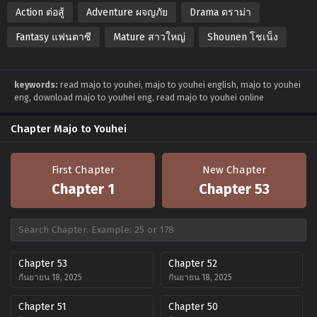
Action ต่อสู้
Adventure ผจญภัย
Drama ดราม่า
Fantasy แฟนตาซี
Mature สาวใหญ่
Shounen โชเน็ง
keywords:
read majo to youhei, majo to youhei english, majo to youhei
eng, download majo to youhei eng, read majo to youhei online
Chapter Majo to Youhei
First Chapter
New Chapter
Chapter 1
Chapter 53
Chapter 53
Chapter 52
กันยายน 18, 2025
กันยายน 18, 2025
Chapter 51
Chapter 50