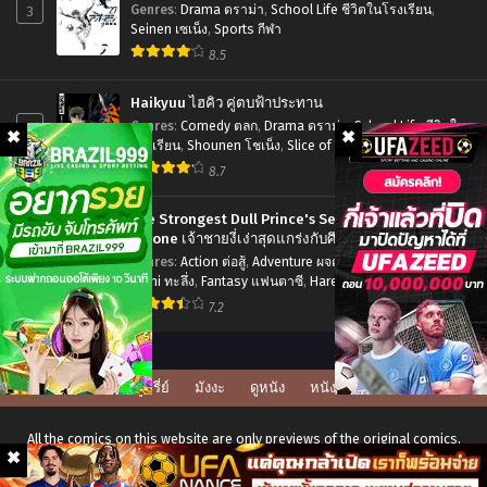
3
Genres
:
Drama ดราม่า
,
School Life ชีวิตในโรงเรียน
,
Chapter 4
Chapter 3
Seinen เซเน็ง
,
Sports กีฬา
สิงหาคม 17, 2025
สิงหาคม 17, 2025
8.5
Chapter 2
Chapter 1
Haikyuu ไฮคิว คู่ตบฟ้าประทาน
สิงหาคม 17, 2025
สิงหาคม 17, 2025
4
Genres
:
Comedy ตลก
,
Drama ดราม่า
,
School Life ชีวิตใน
โรงเรียน
,
Shounen โชเน็ง
,
Slice of Life รั้วโรงเรียน
,
Sports กีฬา
8.7
The Strongest Dull Prince's Secret Battle for the
Throne เจ้าชายงี่เง่าสุดแกร่งกับศึกชิงราชสมบัติ
5
Genres
:
Action ต่อสู้
,
Adventure ผจญภัย
,
Drama ดราม่า
,
Ecchi ทะลึ่ง
,
Fantasy แฟนตาซี
,
Harem ฮาเร็ม
,
Manga มังงะ
ญี่ปุ่น
,
Romance โรแมนติก
,
Seinen เซเน็ง
7.2
ดูซีรี่ย์
มังงะ
ดูหนัง
หนังโป๊
All the comics on this website are only previews of the original comics,
there may be many language errors, character names, and story lines.
For the original version, please buy the comic if it's available in your city.