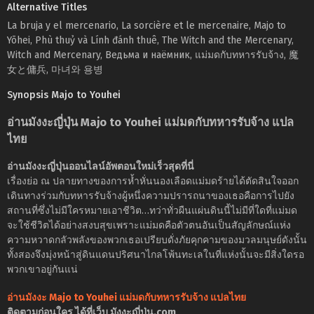
Alternative Titles
La bruja y el mercenario, La sorcière et le mercenaire, Majo to
Yōhei, Phù thuỷ và Lính đánh thuê, The Witch and the Mercenary,
Witch and Mercenary, Ведьма и наёмник, แม่มดกับทหารรับจ้าง, 魔
女と傭兵, 마녀와 용병
Synopsis Majo to Youhei
อ่านมังงะญี่ปุ่น Majo to Youhei แม่มดกับทหารรับจ้าง แปล
ไทย
อ่านมังงะญี่ปุ่นออนไลน์อัพตอนใหม่เร็วสุดที่นี่
เรื่องย่อ ณ ปลายทางของการห้ำหั่นนองเลือดแม่มดร้ายได้ตัดสินใจออก
เดินทางร่วมกับทหารรับจ้างผู้หนึ่งความปรารถนาของเธอคือการไปยัง
สถานที่ซึ่งไม่มีใครหมายเอาชีวิต…ทว่าทั่วผืนแผ่นดินนี้ไม่มีที่ใดที่แม่มด
จะใช้ชีวิตได้อย่างสงบสุขเพราะแม่มดคือตัวตนอันเป็นสัญลักษณ์แห่ง
ความหวาดกลัวพลังของพวกเธอเปรียบดั่งภัยคุกคามของมวลมนุษย์ดังนั้น
ทั้งสองจึงมุ่งหน้าสู่ดินแดนปริศนาไกลโพ้นทะเลในที่แห่งนั้นจะมีสิ่งใดรอ
พวกเขาอยู่กันแน่
อ่านมังงะ Majo to Youhei แม่มดกับทหารรับจ้าง แปลไทย
ติดตามก่อนใคร ได้ที่เว็บ มังงะญี่ปุ่น.com