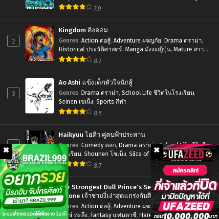
นัก
7.9
ni
Chapter 106
Chapter 105
ธันวาคม 3, 2023
ธันวาคม 3, 2023
รบ
Ireta
Kingdom คิงดอม
ไบ
Kawari
Chapter 104
Chapter 103
2
Genres
:
Action ต่อสู้
,
Adventure ผจญภัย
,
Drama ดราม่า
,
โอ
ni
Historical ประวัติศาสตร์
,
Manga มังงะญี่ปุ่น
,
Mature สาว
ธันวาคม 3, 2023
ธันวาคม 3, 2023
ใหญ่
,
Seinen เซเน็ง
,
Tragedy โศกนาฏกรรม
โบร
8.7
Onna
Chapter 102
Chapter 101
ลี่
ni
ธันวาคม 3, 2023
ธันวาคม 3, 2023
Ao Ashi แข้งเด็กหัวใจนักสู้
พากย์
Narimashita
3
Genres
:
Drama ดราม่า
,
School Life ชีวิตในโรงเรียน
,
Chapter 100
Chapter 99
ไทย
Seinen เซเน็ง
,
Sports กีฬา
ธันวาคม 3, 2023
ธันวาคม 3, 2023
8.5
Chapter 98
Chapter 97
Haikyuu ไฮคิว คู่ตบฟ้าประทาน
ธันวาคม 3, 2023
ธันวาคม 3, 2023
4
Genres
:
Comedy ตลก
,
Drama ดราม่า
,
School Life ชีวิตใน
โรงเรียน
,
Shounen โชเน็ง
,
Slice of Life รั้วโรงเรียน
,
Chapter 96
Chapter 95
Sports กีฬา
8.7
ธันวาคม 3, 2023
ธันวาคม 3, 2023
The Strongest Dull Prince's Secret Battle for the
Chapter 94
Chapter 93
Throne เจ้าชายงี่เง่าสุดแกร่งกับศึกชิงราชสมบัติ
5
ธันวาคม 3, 2023
ธันวาคม 3, 2023
Genres
:
Action ต่อสู้
,
Adventure ผจญภัย
,
Drama ดราม่า
,
Ecchi ทะลึ่ง
,
Fantasy แฟนตาซี
,
Harem ฮาเร็ม
,
Manga มังงะ