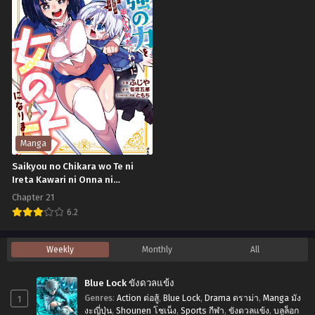
ธันวาคม 3, 2023
ธันวาคม 3, 2023
Nochi
เมะ
ni…
Dragon
Chapter 120
Chapter 119
ชาว
Ball
ธันวาคม 3, 2023
ธันวาคม 3, 2023
บ้าน
Z:
Chapter 118
Chapter 117
อาภัพ
Bio-
ธันวาคม 3, 2023
ธันวาคม 3, 2023
รัก
Broly
Chapter 116
Chapter 115
(1994)
ธันวาคม 3, 2023
ธันวาคม 3, 2023
ดรา
Manga
ก้อน
Chapter 114
Chapter 113
Saikyou no Chikara wo Te ni
ธันวาคม 3, 2023
ธันวาคม 3, 2023
บอล
Ireta Kawari ni Onna ni
Narimashita
แซด
Chapter 21
Chapter 112
Chapter 111
เดอะ
6.2
ธันวาคม 3, 2023
ธันวาคม 3, 2023
มูฟ
Saikyou
Chapter 110
Chapter 109
Weekly
Monthly
All
วี่
no
ธันวาคม 3, 2023
ธันวาคม 3, 2023
11:
Chikara
Blue Lock ขังดวลแข้ง
Chapter 108
Chapter 107
สุด
wo
1
Genres
:
Action ต่อสู้
,
Blue Lock
,
Drama ดราม่า
,
Manga มัง
ธันวาคม 3, 2023
ธันวาคม 3, 2023
ยอด
Te
งะญี่ปุ่น
,
Shounen โชเน็ง
,
Sports กีฬา
,
ขังดวลแข้ง
,
บลูล็อก