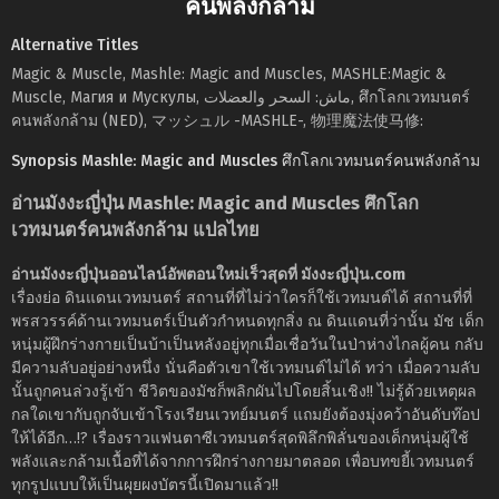
คนพลังกล้าม
Alternative Titles
Magic & Muscle, Mashle: Magic and Muscles, MASHLE:Magic &
Muscle, Магия и Мускулы, ماش: السحر والعضلات, ศึกโลกเวทมนตร์
คนพลังกล้าม (NED), マッシュル -MASHLE-, 物理魔法使马修:
Synopsis Mashle: Magic and Muscles ศึกโลกเวทมนตร์คนพลังกล้าม
อ่านมังงะญี่ปุ่น Mashle: Magic and Muscles ศึกโลก
เวทมนตร์คนพลังกล้าม แปลไทย
อ่านมังงะญี่ปุ่นออนไลน์อัพตอนใหม่เร็วสุดที่ มังงะญี่ปุ่น.com
เรื่องย่อ ดินแดนเวทมนตร์ สถานที่ที่ไม่ว่าใครก็ใช้เวทมนต์ได้ สถานที่ที่
พรสวรรค์ด้านเวทมนตร์เป็นตัวกำหนดทุกสิ่ง ณ ดินแดนที่ว่านั้น มัช เด็ก
หนุ่มผู้ฝึกร่างกายเป็นบ้าเป็นหลังอยู่ทุกเมื่อเชื่อวันในป่าห่างไกลผู้คน กลับ
มีความลับอยู่อย่างหนึ่ง นั่นคือตัวเขาใช้เวทมนต์ไม่ได้ ทว่า เมื่อความลับ
นั้นถูกคนล่วงรู้เข้า ชีวิตของมัชก็พลิกผันไปโดยสิ้นเชิง!! ไม่รู้ด้วยเหตุผล
กลใดเขากับถูกจับเข้าโรงเรียนเวทย์มนตร์ แถมยังต้องมุ่งคว้าอันดับท๊อป
ให้ได้อีก…!? เรื่องราวแฟนตาซีเวทมนตร์สุดพิลึกพิลั่นของเด็กหนุ่มผู้ใช้
พลังและกล้ามเนื้อที่ได้จากการฝึกร่างกายมาตลอด เพื่อบทขยี้เวทมนตร์
ทุกรูปแบบให้เป็นผุยผงบัตรนี้เปิดมาแล้ว!!