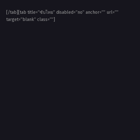
[/tab][tab title=”ซับไทย” disabled=”no” anchor=”” url=””
target=”blank” class=””]