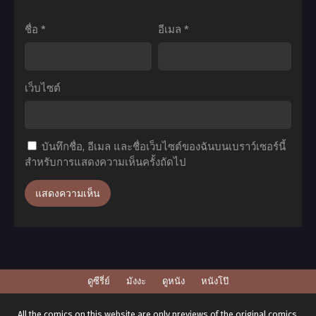
ยัง
โลก
ไง
ตอน
ชื่อ
*
อีเมล
*
ข้า
ที่1-
ก็
25
เทพ
ซับ
เว็บไซต์
ภาค
ไทย
3
ตอน
บันทึกชื่อ, อีเมล และชื่อเว็บไซต์ของฉันบนเบราว์เซอร์นี้
ที่1-
สำหรับการแสดงความเห็นครั้งถัดไป
4
พากย์
ไทย+ซับ
ไทย
ดูซีรี่ย์
มังงะ
ดูหนัง
หนังโป๊
All the comics on this website are only previews of the original comics,