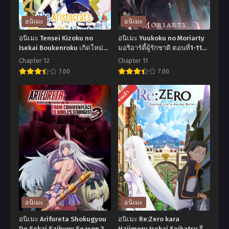
อนิเมะ
อนิเมะ
อนิเมะ Tensei Kizoku no
อนิเมะ Yuukoku no Moriarty
Isekai Boukenroku เกิดใหม่
มอริอาร์ตี้ผู้รักชาติ ตอนที่1-11
เป็นขุนนางไปผจญภัยในต่าง
ซับไทย
Chapter 12
Chapter 11
โลก ตอนที่1-12 ซับไทย
7.00
7.00
อ
อ
จบแล้ว
นิ
นิ
เมะ
เมะ
Tensei
Yuukoku
Kizoku
no
no
Moriarty
Isekai
มอ
Boukenroku
ริ
เกิด
อาร์ตี้
อนิเมะ
อนิเมะ
ใหม่
ผู้
อนิเมะ Arifureta Shokugyou
อนิเมะ Re:Zero kara
เป็น
รัก