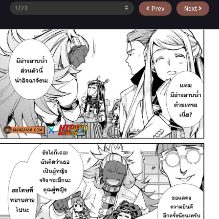
Prev
Next