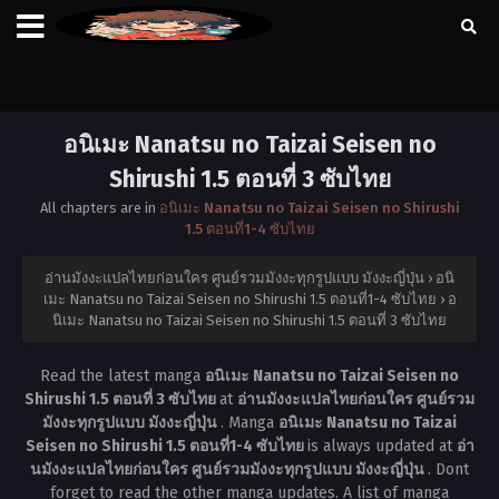
อนิเมะ Nanatsu no Taizai Seisen no
Shirushi 1.5 ตอนที่ 3 ซับไทย
All chapters are in
อนิเมะ Nanatsu no Taizai Seisen no Shirushi
1.5 ตอนที่1-4 ซับไทย
อ่านมังงะแปลไทยก่อนใคร ศูนย์รวมมังงะทุกรูปแบบ มังงะญี่ปุ่น
›
อนิ
เมะ Nanatsu no Taizai Seisen no Shirushi 1.5 ตอนที่1-4 ซับไทย
›
อ
นิเมะ Nanatsu no Taizai Seisen no Shirushi 1.5 ตอนที่ 3 ซับไทย
Read the latest manga
อนิเมะ Nanatsu no Taizai Seisen no
Shirushi 1.5 ตอนที่ 3 ซับไทย
at
อ่านมังงะแปลไทยก่อนใคร ศูนย์รวม
มังงะทุกรูปแบบ มังงะญี่ปุ่น
. Manga
อนิเมะ Nanatsu no Taizai
Seisen no Shirushi 1.5 ตอนที่1-4 ซับไทย
is always updated at
อ่า
นมังงะแปลไทยก่อนใคร ศูนย์รวมมังงะทุกรูปแบบ มังงะญี่ปุ่น
. Dont
forget to read the other manga updates. A list of manga