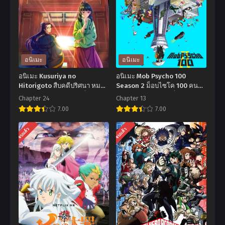
อนิเมะ
อนิเมะ
อนิเมะ Kusuriya no
อนิเมะ Mob Psycho 100
Hitorigoto สืบคดีปริศนา หมอ
Season 2 ม็อบไซโค 100 คน
ยาตำรับโคมแดง ตอนที่1-24
พลังจิต ภาค 2 ตอนที่1-13 พากย์
Chapter 24
Chapter 13
ซับไทย
ไทย+ซับไทย
7.00
7.00
อ
อ
จบแล้ว
จบแล้ว
นิ
นิ
เมะ
เมะ
Kusuriya
Mob
no
Psycho
Hitorigoto
100
สืบ
Season
คดี
2