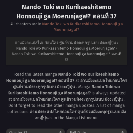
Nando Toki wo Kurikaeshitemo
Honnouji ga Moerunjaga!? ตอนที่ 37
All chapters are in
Nando Toki wo Kurikaeshitemo Honnouji ga
Moerunjaga!?
อ่านมังงะแปลไทยก่อนใคร ศูนย์รวมมังงะทุกรูปแบบ มังงะญี่ปุ่น
›
Nando Toki wo Kurikaeshitemo Honnouji ga Moerunjaga!?
›
Nando Toki wo Kurikaeshitemo Honnouji ga Moerunjaga!? ตอนที่
37
Read the latest manga
Nando Toki wo Kurikaeshitemo
Honnouji ga Moerunjaga!? ตอนที่ 37
at
อ่านมังงะแปลไทยก่อนใคร
ศูนย์รวมมังงะทุกรูปแบบ มังงะญี่ปุ่น
. Manga
Nando Toki wo
Kurikaeshitemo Honnouji ga Moerunjaga!?
is always updated
at
อ่านมังงะแปลไทยก่อนใคร ศูนย์รวมมังงะทุกรูปแบบ มังงะญี่ปุ่น
.
Dont forget to read the other manga updates. A list of manga
collections
อ่านมังงะแปลไทยก่อนใคร ศูนย์รวมมังงะทุกรูปแบบ มัง
งะญี่ปุ่น
is in the Manga List menu.