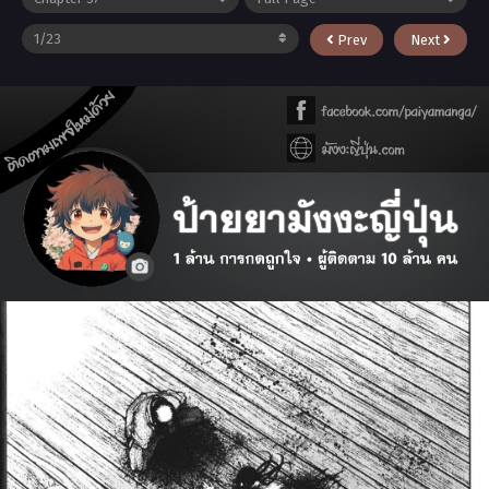
Prev
Next