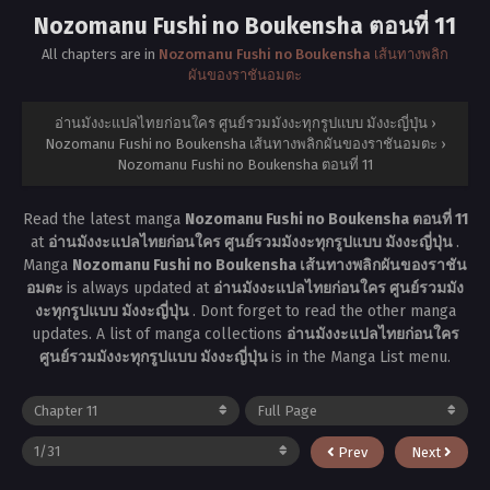
Nozomanu Fushi no Boukensha ตอนที่ 11
All chapters are in
Nozomanu Fushi no Boukensha เส้นทางพลิก
ผันของราชันอมตะ
อ่านมังงะแปลไทยก่อนใคร ศูนย์รวมมังงะทุกรูปแบบ มังงะญี่ปุ่น
›
Nozomanu Fushi no Boukensha เส้นทางพลิกผันของราชันอมตะ
›
Nozomanu Fushi no Boukensha ตอนที่ 11
Read the latest manga
Nozomanu Fushi no Boukensha ตอนที่ 11
at
อ่านมังงะแปลไทยก่อนใคร ศูนย์รวมมังงะทุกรูปแบบ มังงะญี่ปุ่น
.
Manga
Nozomanu Fushi no Boukensha เส้นทางพลิกผันของราชัน
อมตะ
is always updated at
อ่านมังงะแปลไทยก่อนใคร ศูนย์รวมมัง
งะทุกรูปแบบ มังงะญี่ปุ่น
. Dont forget to read the other manga
updates. A list of manga collections
อ่านมังงะแปลไทยก่อนใคร
ศูนย์รวมมังงะทุกรูปแบบ มังงะญี่ปุ่น
is in the Manga List menu.
Prev
Next