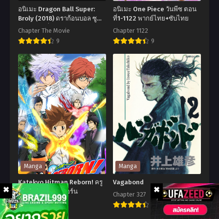
อนิเมะ Dragon Ball Super:
อนิเมะ One Piece วันพีซ ตอน
Broly (2018) ดราก้อนบอล ซู
ที่1-1122 พากย์ไทย+ซับไทย
เปอร์: โบรลี่ พากย์ไทย
Chapter The Movie
Chapter 1122
9
9
อ
อ
นิ
นิ
เมะ
เมะ
Dragon
One
Ball
Piece
Super:
วัน
Broly
พีซ
(2018)
ตอน
ดรา
ที่1-
Manga
Manga
ก้อน
1122
Katekyo Hitman Reborn! ครู
Vagabond
บอล
พากย์
พิเศษจอมป่วน รีบอร์น
Chapter 327
ซู
ไทย+ซับ
Chapter 409
9
8
เปอร์:
ไทย