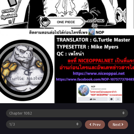
Prev
Next