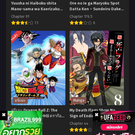
Yuusha ni Haiboku shita
Ore no Ie ga Maryoku Spot
Maou-sama wa Kaerizaku
Datta Ken – Sundeiru Dake
Tame ni Mamono Guild wo
de Sekai Saikyou บ้านของผม
Chapter 91
Chapter 176.5
Tsukuru Koto ni Shimashita
เป็นจุดศูนย์รวมพลังเวท แค่
7.1
6
อาศัยอยู่ก็เทพ
Yuusha
Ore
จบแล้ว
ni
no
Haiboku
Ie
shita
ga
Maou-
Maryoku
sama
Spot
wa
Datta
Kaerizaku
Ken
Tame
–
อนิเมะ
Manga
ni
Sundeiru
อนิเมะ Dragon Ball Z: The
My Death Flags Show No
Mamono
Dake
Tree of Might (1990) ดราก้อน
Sign of Ending ฮาโรลด์จอม
บอลแซด เดอะมูฟวี่ 03: ศึก
ปากหมา
Guild
de
Chapter The Movie
Chapter 44
สะท้านพิภพ พากย์ไทย
8
7.8
wo
Sekai