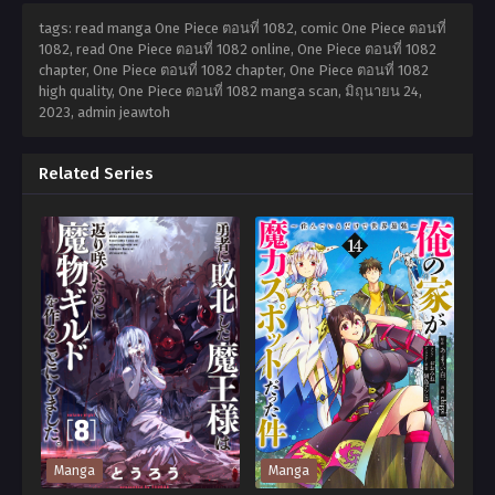
tags: read manga One Piece ตอนที่ 1082, comic One Piece ตอนที่
1082, read One Piece ตอนที่ 1082 online, One Piece ตอนที่ 1082
chapter, One Piece ตอนที่ 1082 chapter, One Piece ตอนที่ 1082
high quality, One Piece ตอนที่ 1082 manga scan,
มิถุนายน 24,
2023
,
admin jeawtoh
Related Series
Manga
Manga