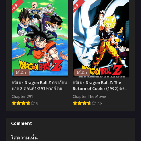
อ
อ
จบแล้ว
จบแล้ว
นิ
นิ
เมะ
เมะ
Super
Dragon
Dragon
Ball
Ball
Z:
Heroes
Battle
ซุป
of
เปอร์
Gods
อนิเมะ
อนิเมะ
ดรา
(2013)
อนิเมะ Dragon Ball Z ดราก้อน
อนิเมะ Dragon Ball Z: The
ก้อน
ดรา
บอล Z ตอนที่1-291 พากย์ไทย
Return of Cooler (1992) ดรา
ก้อนบอลแซด เดอะมูฟวี่ 06:
บอล
ก้อน
Chapter 291
Chapter The Movie
การกลับมาของคูลเลอร์ พากย์
8
7.6
ฮีโร่
บอล
ไทย
ตอน
แซด
อ
อ
ที่1-
เดอะ
นิ
นิ
Comment
20
มูฟ
เมะ
เมะ
ใส่ความเห็น
ซับ
วี่
Dragon
Dragon