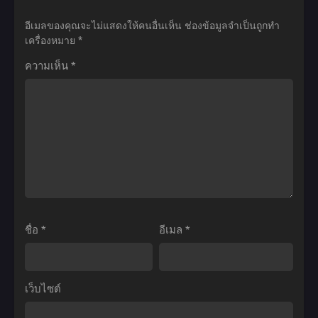
ไทย
14:
Ball
Ball
อีเมลของคุณจะไม่แสดงให้คนอื่นเห็น
ช่องข้อมูลจำเป็นถูกทำ
ศึก
Z
Z:
เครื่องหมาย
*
สงคราม
ดรา
The
ความเห็น
*
เทพเจ้า
ก้อน
Return
พากย์
บอล
of
ไทย
Z
Cooler
ตอน
(1992)
ที่1-
ดรา
291
ก้อน
พากย์
บอล
ไทย
แซด
เดอะ
ชื่อ
*
อีเมล
*
มูฟ
วี่
06:
เว็บไซต์
การก