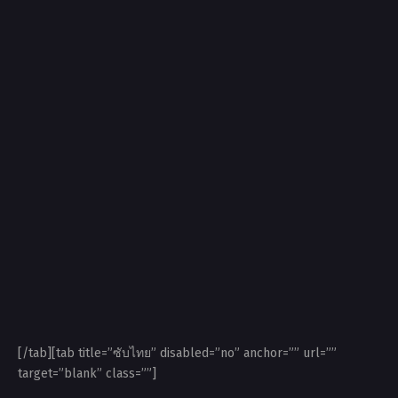
[/tab][tab title=”ซับไทย” disabled=”no” anchor=”” url=””
target=”blank” class=””]