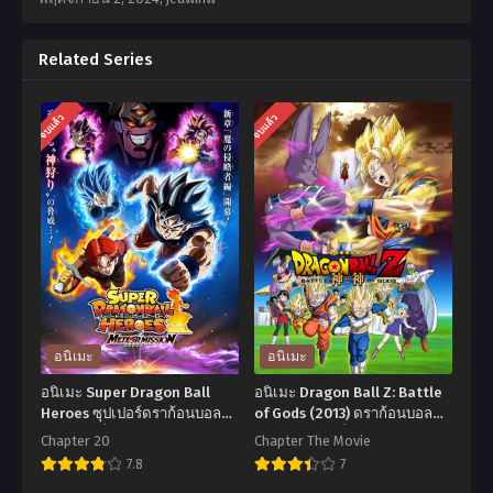
Related Series
จบแล้ว
จบแล้ว
อนิเมะ
อนิเมะ
อนิเมะ Super Dragon Ball
อนิเมะ Dragon Ball Z: Battle
Heroes ซุปเปอร์ดราก้อนบอล
of Gods (2013) ดราก้อนบอล
ฮีโร่ ตอนที่1-20 ซับไทย
แซด เดอะมูฟวี่ 14: ศึกสงคราม
Chapter 20
Chapter The Movie
เทพเจ้า พากย์ไทย
7.8
7