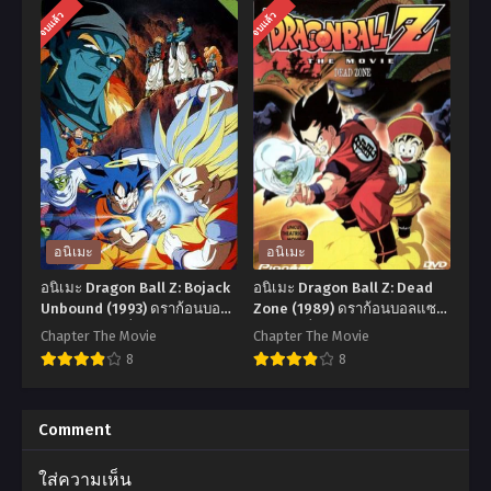
อ
อ
จบแล้ว
จบแล้ว
นิ
นิ
เมะ
เมะ
Dragon
Dragon
Ball
Ball
Z:
Z:
Broly
Fusion
–
Reborn
The
(1995)
อนิเมะ
อนิเมะ
Legendary
ดรา
อนิเมะ Dragon Ball Z: Bojack
อนิเมะ Dragon Ball Z: Dead
Super
ก้อน
Unbound (1993) ดราก้อนบอล
Zone (1989) ดราก้อนบอลแซด
แซด เดอะมูฟวี่ 09: ฝ่าวิกฤติแก
เดอะมูฟวี่ 01: ปะทะกาลิคจูเนียร์
Saiyan
บอล
Chapter The Movie
Chapter The Movie
แล็คซี่ พากย์ไทย
พากย์ไทย
8
8
(1993)
แซด
ดรา
เดอะ
อ
อ
ก้อน
มูฟ
นิ
นิ
Comment
บอล
วี่
เมะ
เมะ
ใส่ความเห็น
แซด
12:
Dragon
Dragon