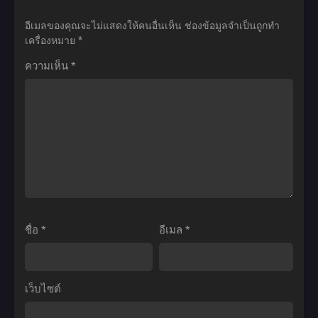
เดอะ
การ
Ball
Ball
อีเมลของคุณจะไม่แสดงให้คนอื่นเห็น
ช่องข้อมูลจำเป็นถูกทำ
มูฟ
ฟิวชั่
Z:
Z:
เครื่องหมาย
*
วี่
นข
Bojack
Dead
ความเห็น
*
08:
อง
Unbound
Zone
ร้อน
โก
(1993)
(1989)
แรง
คู
ดรา
ดรา
สุด
และ
ก้อน
ก้อน
ขั้ว
เบ
บอล
บอล
ศึก
จิต้
แซด
แซด
ระเบิด
า
เดอะ
เดอะ
ซุปเปอร์
พากย์
มูฟ
มูฟ
ไซ
ไทย
วี่
วี่
ชื่อ
*
อีเมล
*
ย่า
09:
01:
พากย์
ฝ่า
ปะทะ
ไทย
วิกฤติ
กา
เว็บไซต์
แก
ลิค