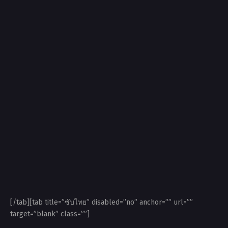
[/tab][tab title=”ซับไทย” disabled=”no” anchor=”” url=””
target=”blank” class=””]