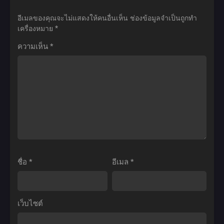
ซับ
การ
Ball
Ball
อีเมลของคุณจะไม่แสดงให้คนอื่นเห็น
ช่องข้อมูลจำเป็นถูกทำ
ไทย
แก้
ดรา
Z:
เครื่องหมาย
*
แค้น
ก้อน
Bardock
ความเห็น
*
ของ
บอล
–
คูล
ภาค
The
เลอ
เด็ก
Father
ร์
ตอน
of
พากย์
ที่1-
Goku
ไทย
153
(1990)
พากย์
บาร์
ไทย
ดัค
ท่าน
ชื่อ
*
อีเมล
*
พ่อ
ของ
โกคู
เว็บไซต์
พากย์