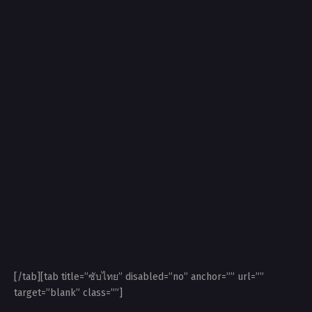
[/tab][tab title=”ซับไทย” disabled=”no” anchor=”” url=””
target=”blank” class=””]