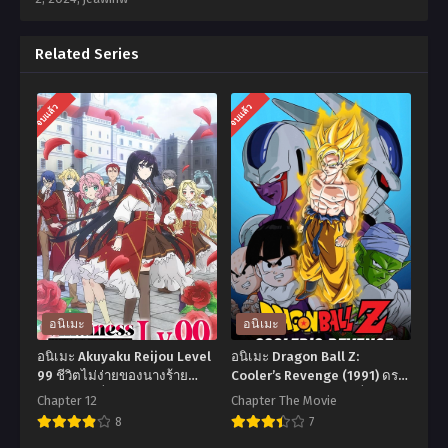
Related Series
จบแล้ว
จบแล้ว
อนิเมะ
อนิเมะ
อนิเมะ Akuyaku Reijou Level
อนิเมะ Dragon Ball Z:
99 ชีวิตไม่ง่ายของนางร้าย
Cooler’s Revenge (1991) ดรา
LV99 ตอนที่1-12 ซับไทย
ก้อนบอลแซด เดอะมูฟวี่ 05: การ
Chapter 12
Chapter The Movie
แก้แค้นของคูลเลอร์ พากย์ไทย
8
7