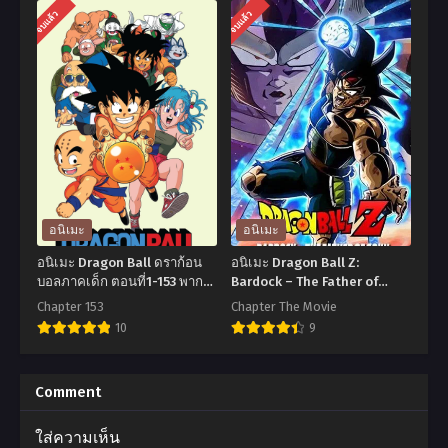
อ
อ
จบแล้ว
จบแล้ว
นิ
นิ
เมะ
เมะ
Akuyaku
Dragon
Reijou
Ball
Level
Z:
99
Cooler’s
ชีวิต
Revenge
ไม่
(1991)
อนิเมะ
อนิเมะ
ง่าย
ดรา
อนิเมะ Dragon Ball ดราก้อน
อนิเมะ Dragon Ball Z:
ของ
ก้อน
บอลภาคเด็ก ตอนที่1-153 พากย์
Bardock – The Father of
ไทย
Goku (1990) บาร์ดัค ท่านพ่อ
นาง
บอล
Chapter 153
Chapter The Movie
ของโกคู พากย์ไทย
10
9
ร้าย
แซด
LV99
เดอะ
อ
อ
ตอน
มูฟ
นิ
นิ
Comment
ที่1-
วี่
เมะ
เมะ
ใส่ความเห็น
12
05:
Dragon
Dragon