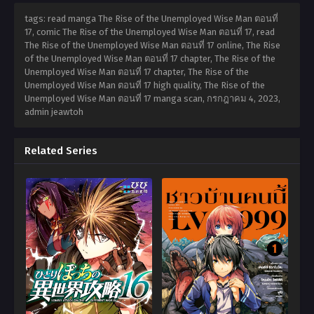
tags: read manga The Rise of the Unemployed Wise Man ตอนที่
17, comic The Rise of the Unemployed Wise Man ตอนที่ 17, read
The Rise of the Unemployed Wise Man ตอนที่ 17 online, The Rise
of the Unemployed Wise Man ตอนที่ 17 chapter, The Rise of the
Unemployed Wise Man ตอนที่ 17 chapter, The Rise of the
Unemployed Wise Man ตอนที่ 17 high quality, The Rise of the
Unemployed Wise Man ตอนที่ 17 manga scan,
กรกฎาคม 4, 2023
,
admin jeawtoh
Related Series