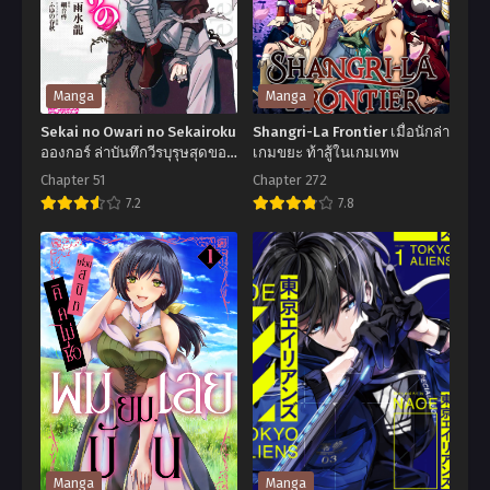
Manga
Manga
Sekai no Owari no Sekairoku
Shangri-La Frontier เมื่อนักล่า
อองกอร์ ล่าบันทึกวีรบุรุษสุดขอบ
เกมขยะ ท้าสู้ในเกมเทพ
โลก
Chapter 51
Chapter 272
7.2
7.8
Sekai
Shangri-
no
La
Owari
Frontier
no
เมื่อ
Sekairoku
นัก
ออ
ล่า
งก
เกม
อร์
ขยะ
ล่า
ท้า
Manga
Manga