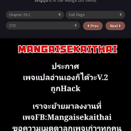
งะญี่ปุ่น
is in the Manga List menu.
Prev
Next