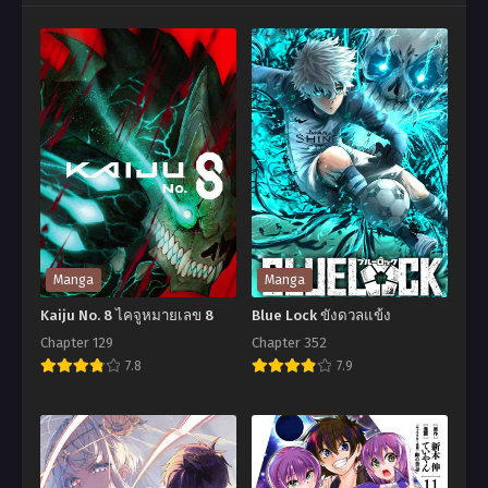
Manga
Manga
Kaiju No. 8 ไคจูหมายเลข 8
Blue Lock ขังดวลแข้ง
Chapter 129
Chapter 352
7.8
7.9
Kaiju
Blue
No.
Lock
8
ขัง