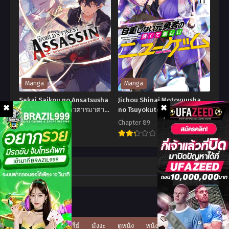
ไค
ดวล
จู
แข้ง
หมายเลข
8
Manga
Manga
Sekai Saikou no Ansatsusha
Jichou Shinai Motoyuusha
สุดยอดมือสังหารอวตารมาต่าง
no Tsuyokute Tanoshii New
โลก
Game ไม่อดกลั้นอีกต่อไปแล้ว
Chapter 15.1
Chapter 89
โว้ย! อดีตผู้กล้าสุดแกร่งจะขอ
6.6
4.7
สนุกไปกับการเริ่มต้นเกมส์ใหม่
Sekai
Jichou
Saikou
Shinai
Comment
no
Motoyuusha
Ansatsusha
no
สุด
Tsuyokute
ยอด
Tanoshii
ดูซีรี่ย์
มังงะ
ดูหนัง
หนังโป๊