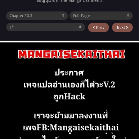
งะญี่ปุ่น
is in the Manga List menu.
Prev
Next