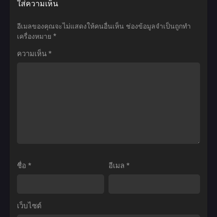
ใส่ความเห็น
โลก
ชีวิต
Log
Sakugan
แฟนตาซี ภาค3
ผู้
Horizon
ซา
อีเมลของคุณจะไม่แสดงให้คนอื่นเห็น
ช่องข้อมูลจำเป็นถูกทำ
ตอน
ชนะ
รวม
คุ
เครื่องหมาย
*
ที่1-
แบบ
พล
กัน
ความเห็น
*
11
ไม่ทัน
คน
ตอน
พากย์
ตั้ง
ติด
ที่1-
ไทย+ซับ
ตัว
อยู่
12
ไทย
ภาค
ใน
ซับ
2
เกมส์
ไทย
ตอน
ตอน
ที่1-
ที่1-
12
25
ซับ
พากย์
ชื่อ
*
อีเมล
*
ไทย
ไทย
เว็บไซต์