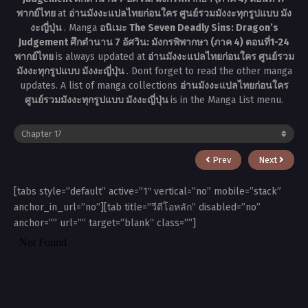
พากย์ไทย
at
อ่านมังงะแปลไทยก่อนใคร ศูนย์รวมมังงะทุกรูปแบบ มัง
งะญี่ปุ่น
. Manga
อนิเมะ The Seven Deadly Sins: Dragon’s
Judgement ศึกตำนาน 7 อัศวิน: มังกรพิพากษา (ภาค 4) ตอนที่1-24
พากย์ไทย
is always updated at
อ่านมังงะแปลไทยก่อนใคร ศูนย์รวม
มังงะทุกรูปแบบ มังงะญี่ปุ่น
. Dont forget to read the other manga
updates. A list of manga collections
อ่านมังงะแปลไทยก่อนใคร
ศูนย์รวมมังงะทุกรูปแบบ มังงะญี่ปุ่น
is in the Manga List menu.
Prev
Next
[tabs style=”default” active=”1″ vertical=”no” mobile=”stack”
anchor_in_url=”no”][tab title=”วีดีโอหลัก” disabled=”no”
anchor=”” url=”” target=”blank” class=””]