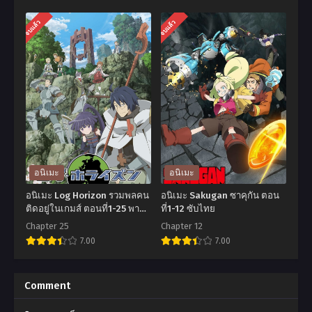
พากย์ไทย+ซับไทย
2 ตอนที่1-12 ซับไทย
อ
อ
จบแล้ว
จบแล้ว
นิ
นิ
เมะ
เมะ
Kono
Shinka
Subarashii
no
Sekai
Mi
ni
Shiranai
Shukufuku
Uchi
wo!
ni
อนิเมะ
อนิเมะ
Season 3 ขอ
Kachigumi
อนิเมะ Log Horizon รวมพลคน
อนิเมะ Sakugan ซาคุกัน ตอน
ให้
Jinsei
ติดอยู่ในเกมส์ ตอนที่1-25 พากย์
ที่1-12 ซับไทย
ไทย
โชค
Season
Chapter 25
Chapter 12
7.00
7.00
ดี
2
มี
ผล
อ
อ
ชัย
ไม้
นิ
นิ
Comment
ใน
วิวัฒนาการ
เมะ
เมะ