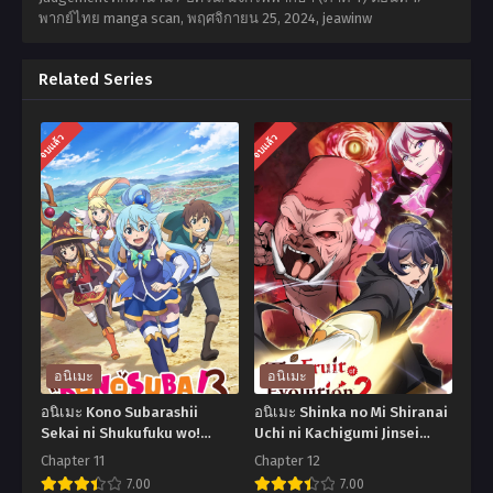
พากย์ไทย manga scan,
พฤศจิกายน 25, 2024
,
jeawinw
Related Series
จบแล้ว
จบแล้ว
อนิเมะ
อนิเมะ
อนิเมะ Kono Subarashii
อนิเมะ Shinka no Mi Shiranai
Sekai ni Shukufuku wo!
Uchi ni Kachigumi Jinsei
Season 3 ขอให้โชคดีมีชัยใน
Season 2 ผลไม้วิวัฒนาการ
Chapter 11
Chapter 12
โลกแฟนตาซี ภาค3 ตอนที่1-11
ชีวิตผู้ชนะแบบไม่ทันตั้งตัว ภาค
7.00
7.00