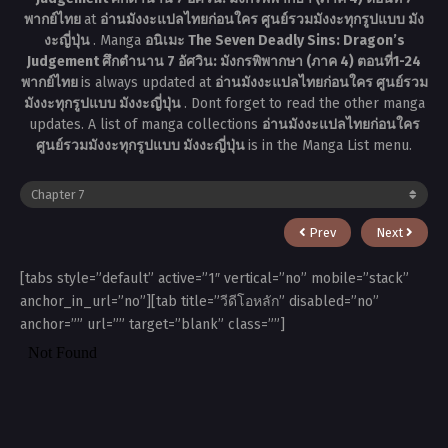
พากย์ไทย
at
อ่านมังงะแปลไทยก่อนใคร ศูนย์รวมมังงะทุกรูปแบบ มัง
งะญี่ปุ่น
. Manga
อนิเมะ The Seven Deadly Sins: Dragon’s
Judgement ศึกตำนาน 7 อัศวิน: มังกรพิพากษา (ภาค 4) ตอนที่1-24
พากย์ไทย
is always updated at
อ่านมังงะแปลไทยก่อนใคร ศูนย์รวม
มังงะทุกรูปแบบ มังงะญี่ปุ่น
. Dont forget to read the other manga
updates. A list of manga collections
อ่านมังงะแปลไทยก่อนใคร
ศูนย์รวมมังงะทุกรูปแบบ มังงะญี่ปุ่น
is in the Manga List menu.
Prev
Next
[tabs style=”default” active=”1″ vertical=”no” mobile=”stack”
anchor_in_url=”no”][tab title=”วีดีโอหลัก” disabled=”no”
anchor=”” url=”” target=”blank” class=””]