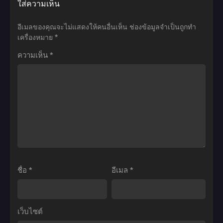
ใส่ความเห็น
คือ
Maou-
Tate
จุด
sama,
no
อีเมลของคุณจะไม่แสดงให้คนอื่นเห็น
ช่องข้อมูลจำเป็นถูกทำ
เริ่ม
Retry!
Yuusha
เครื่องหมาย
*
ต้น
จอม
no
ความเห็น
*
ของ
มาร
Nariagari
โลก
รีไทร์!
Season
ใบ
ภาค
3
ใหม่
1
ผู้
ตอน
ตอน
กล้า
ที่1-
ที่1-
โล่
12
12
ผงาด
ซับ
ซับ
ภาค
ไทย
ไทย
3
ชื่อ
*
อีเมล
*
ตอน
ที่1-
12
เว็บไซต์
พากย์