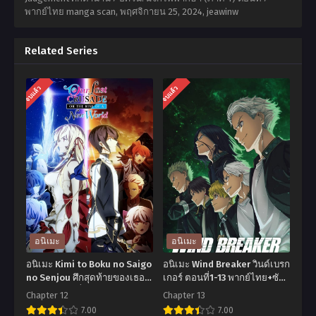
พากย์ไทย manga scan,
พฤศจิกายน 25, 2024
,
jeawinw
Related Series
จบแล้ว
จบแล้ว
อนิเมะ
อนิเมะ
อนิเมะ Kimi to Boku no Saigo
อนิเมะ Wind Breaker วินด์เบรก
no Senjou ศึกสุดท้ายของเธอ
เกอร์ ตอนที่1-13 พากย์ไทย+ซับ
กับผมคือจุดเริ่มต้นของโลกใบ
ไทย
Chapter 12
Chapter 13
ใหม่ ตอนที่1-12 ซับไทย
7.00
7.00