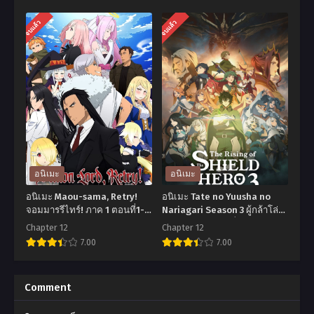
อ
อ
จบแล้ว
จบแล้ว
นิ
นิ
เมะ
เมะ
Kimi
Wind
to
Breaker
Boku
วิน
no
ด์
Saigo
เบรก
no
เกอร์
อนิเมะ
อนิเมะ
Senjou
ตอน
อนิเมะ Maou-sama, Retry!
อนิเมะ Tate no Yuusha no
ศึก
ที่1-
จอมมารรีไทร์! ภาค 1 ตอนที่1-
Nariagari Season 3 ผู้กล้าโล่
12 ซับไทย
ผงาด ภาค 3 ตอนที่1-12 พากย์
สุดท้าย
13
Chapter 12
Chapter 12
ไทย+ซับไทย
7.00
7.00
ของ
พากย์
เธอ
ไทย+ซับ
อ
อ
กับ
ไทย
นิ
นิ
Comment
ผม
เมะ
เมะ