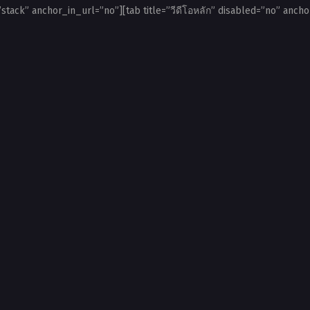
”stack” anchor_in_url=”no”][tab title=”วีดีโอหลัก” disabled=”no” ancho