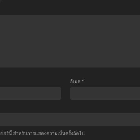
ชา
ni
เกิด
ดว์
Naru
ชาติ
ฮา
สุดท้าย
นี้
์
ก็
พี่
ภาค
คือ
ต้อง
เธอ
เทพ
ตอน
ตอน
ภาค
ี่1-
ที่1-
1
3
13
ตอน
ับ
ซับ
ที่1-
อีเมล
*
ไทย
ไทย
23
พากย์
ไทย+ซับ
ไทย
์เซอร์นี้ สำหรับการแสดงความเห็นครั้งถัดไป