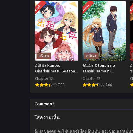
จบแล้ว
จบแล้ว
จบ
อนิเมะ
อนิเมะ
อนิเมะ Kanojo
อนิเมะ Otonari no
อ
Okarishimasu Season 2
Tenshi-sama ni
ช
สะดุดรักยัยแฟนเช่า
Itsunomanika Dame
ท
Chapter 12
Chapter 12
C
(ภาค2) ตอนที่1-12 ซับ
Ningen ni Sareteita
7.00
7.00
ไทย
Ken ขาดคุณนางฟ้าข้าง
ห้องไป ผมคงมีชีวิตต่อไป
อ
อ
ไม่ได้อีกแล้ว ตอนที่1-12
นิ
นิ
น
Comment
ซับไทย
เมะ
เมะ
เ
ใส่ความเห็น
Kanojo
Otonari
Okarishimasu
no
อีเมลของคุณจะไม่แสดงให้คนอื่นเห็น
ช่องข้อมูลจำเป็น