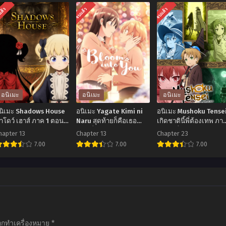
แล้ว
จบแล้ว
จบแล้ว
อนิเมะ
อนิเมะ
อนิเมะ
นิเมะ Shadows House
อนิเมะ Yagate Kimi ni
อนิเมะ Mushoku Tense
าโดว์ เฮาส์ ภาค 1 ตอน
Naru สุดท้ายก็คือเธอ
เกิดชาตินี้พี่ต้องเทพ ภา
ี่1-13 ซับไทย
ตอนที่1-13 ซับไทย
1 ตอนที่1-23 พากย์
hapter 13
Chapter 13
Chapter 23
ไทย+ซับไทย
7.00
7.00
7.00
อ
อ
อ
ิ
นิ
นิ
มะ
เมะ
เมะ
Shadows
Yagate
Mushoku
House
Kimi
Tensei
ถูกทำเครื่องหมาย
*