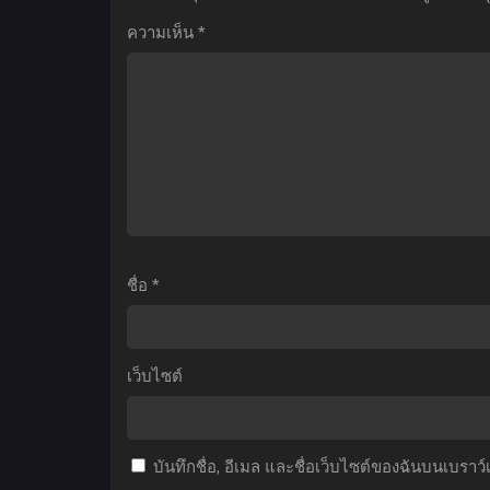
Season
Tenshi-
ความเห็น
*
2
sama
โ
สะ
ni
เ
ดุ
Itsunomanika
ส
ดรัก
Dame
ยัย
Ningen
1
แฟน
ni
เช่า
Sareteita
ท
(ภาค2)
Ken
1
ตอน
ขาด
ซ
ชื่อ
*
ที่1-
คุณ
12
นางฟ้า
ซับ
ข้าง
เว็บไซต์
ไทย
ห้อง
ไป
ผม
บันทึกชื่อ, อีเมล และชื่อเว็บไซต์ของฉันบนเบราว
คง