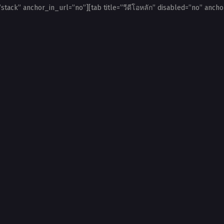
”stack” anchor_in_url=”no”][tab title=”วีดีโอหลัก” disabled=”no” ancho