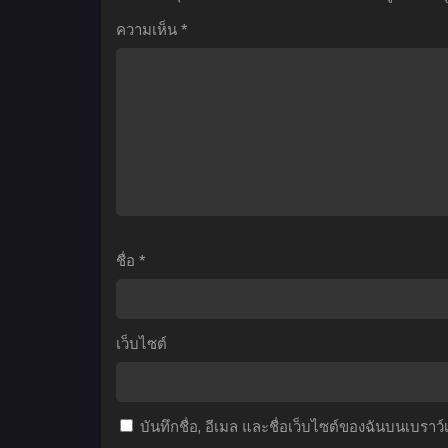
Tou
Hitorigoto
ความเห็น
*
(Tower
สืบ
Y
of
คดี
God)
ปริศนา
ล
หอคอย
หมอ
แ
เทพเจ้า
ยา
ตอน
ตำรับ
ผู
ที่1-
โคม
ก
13
แดง
ซับ
ตอน
ฮ
ชื่อ
*
ไทย
ที่1-
24
ท
ซับ
1
เว็บไซต์
ไทย
ซ
บันทึกชื่อ, อีเมล และชื่อเว็บไซต์ของฉันบนเบราว