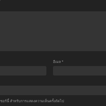
no
Z:
no
arinaoshi
The
Rettousei
การ
Return
Raihousha
้าง
of
Hen
ค้น
Cooler
Season
ของ
(1992)
3
้
ดรา
พี่
ล้า
ก้อน
น้อง
สาย
บอล
ปริศนา
ีล
แซด
โรงเรียน
อีเมล
*
ตอน
เดอะ
เวท
ี่1-
มูฟ
มนต์
2
วี่
ภาค3
ับ
06:
ตอน
ไทย
การก
ที่1-
ลับ
13
์เซอร์นี้ สำหรับการแสดงความเห็นครั้งถัดไป
มา
ซับ