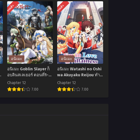
จบแล้ว
จบแล้ว
อนิเมะ
อนิเมะ
อนิเมะ Goblin Slayer ก็
อนิเมะ Watashi no Oshi
อบลินสเลเยอร์ ตอนที่1-12
wa Akuyaku Reijou ทำ
n
ซับไทย
ไงดีเกมนี้นางร้ายน่ารัก
Chapter 12
Chapter 12
ตอนที่1-12 ซับไทย
7.00
7.00
3
อ
อ
นิ
นิ
เมะ
เมะ
Goblin
Watashi
Slayer
no