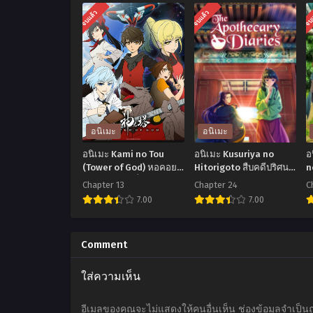
จบแล้ว
จบแล้ว
จบ
อนิเมะ
อนิเมะ
อนิเมะ Kami no Tou
อนิเมะ Kusuriya no
อ
(Tower of God) หอคอย
Hitorigoto สืบคดีปริศนา
n
เทพเจ้า ตอนที่1-13 ซับ
หมอยาตำรับโคมแดง
แ
Chapter 13
Chapter 24
C
ไทย
ตอนที่1-24 ซับไทย
ต
7.00
7.00
อ
อ
นิ
นิ
น
Comment
เมะ
เมะ
เ
ใส่ความเห็น
Kami
Kusuriya
K
no
no
J
อีเมลของคุณจะไม่แสดงให้คนอื่นเห็น
ช่องข้อมูลจำเป็น