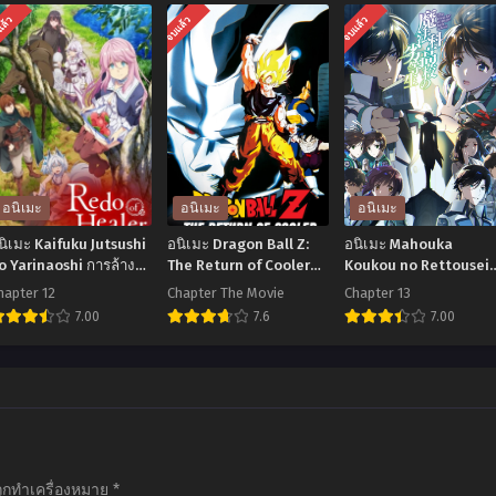
แล้ว
จบแล้ว
จบแล้ว
อนิเมะ
อนิเมะ
อนิเมะ
นิเมะ Kaifuku Jutsushi
อนิเมะ Dragon Ball Z:
อนิเมะ Mahouka
o Yarinaoshi การล้าง
The Return of Cooler
Koukou no Rettousei
ค้นของผู้กล้าสายฮีล
(1992) ดราก้อนบอลแซด
Raihousha Hen Seaso
hapter 12
Chapter The Movie
Chapter 13
อนที่1-12 ซับไทย
เดอะมูฟวี่ 06: การกลับมา
3 พี่น้องปริศนา โรงเรียน
7.00
7.6
7.00
ของคูลเลอร์ พากย์ไทย
เวทมนต์ ภาค3 ตอนที่1-1
ซับไทย
อ
อ
อ
ิ
นิ
นิ
มะ
เมะ
เมะ
aifuku
Dragon
Mahouka
utsushi
Ball
Koukou
ถูกทำเครื่องหมาย
*