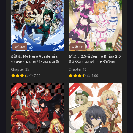
อนิเมะ
อนิเมะ
อนิเมะ My Hero Academia
อนิเมะ 2.5-jigen no Ririsa 2.5
Season 4 มายฮีโร่อคาเดเมีย
มิติ ริริสะ ตอนที่1-18 ซับไทย
ภาค 4 ตอนที่1-25 พากย์ไทย
Chapter 25
Chapter 18
7.00
7.00
อ
อ
จบแล้ว
จบแล้ว
นิ
นิ
เมะ
เมะ
My
2.5-
Hero
jigen
Academia
no