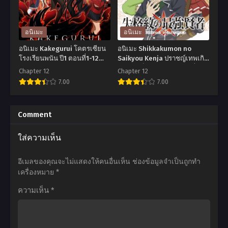
Season 4
Ririsa
มาย
2.5
ฮีโร่
มิติ
อนิเมะ
อนิเมะ
อ
ริ
อนิเมะ Kakegurui โคตรเซียน
อนิเมะ Shikkakumon no
คา
ริสะ
โรงเรียนพนัน ปี1 ตอนที่1-12
Saikyou Kenja ปราชญ์เทพเกิด
พากย์ไทย+ซับไทย
ใหม่ไปเป็นตราไร้ค่า ตอนที่1-12
เด
ตอน
Chapter 12
Chapter 12
พากย์ไทย+ซับไทย
7.00
7.00
เมีย
ที่1-
ภาค
18
อ
อ
4
ซับ
นิ
นิ
Comment
ตอน
ไทย
เมะ
เมะ
ใส่ความเห็น
ที่1-
Kakegurui
Shikkakumon
25
โคตร
no
อีเมลของคุณจะไม่แสดงให้คนอื่นเห็น
ช่องข้อมูลจำเป็นถูกทำ
พากย์
เซียน
Saikyou
เครื่องหมาย
*
ไทย
โรงเรียน
Kenja
ความเห็น
*
พนัน
ปราชญ์
ปี1
เทพ
ตอน
เกิด