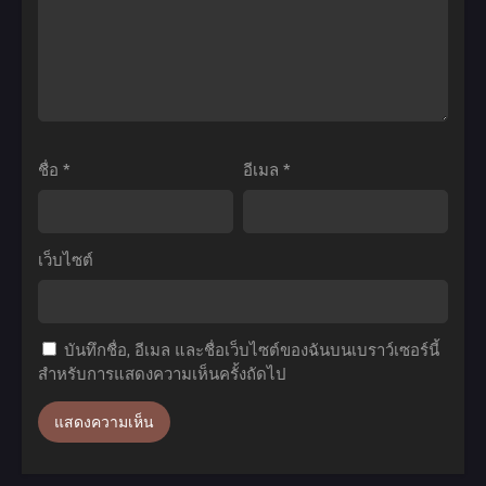
ที่1-
ใหม่
12
ไป
พากย์
เป็น
ไทย+ซับ
ตรา
ไทย
ไร้
ค่า
ชื่อ
*
อีเมล
*
ตอน
ที่1-
12
เว็บไซต์
พากย์
ไทย+ซับ
ไทย
บันทึกชื่อ, อีเมล และชื่อเว็บไซต์ของฉันบนเบราว์เซอร์นี้
สำหรับการแสดงความเห็นครั้งถัดไป