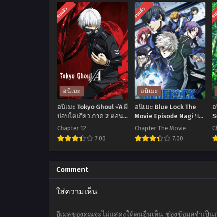
จบแล้ว
จบแล้ว
จบ
อนิเมะ
อนิเมะ
อนิเมะ Tokyo Ghoul √A ผี
อนิเมะ Blue Lock The
อ
ปอบโตเกียว ภาค 2 ตอน
Movie Episode Nagi บลู
S
ที่1-12 ซับไทย
ล็อก เดอะมูฟวี่ ตอนนากิ
ห
Chapter 12
Chapter The Movie
C
พากย์ไทย
ท
7.00
7.00
อ
อ
นิ
นิ
น
Comment
เมะ
เมะ
เ
ใส่ความเห็น
Tokyo
Blue
Ghoul
Lock
อีเมลของคุณจะไม่แสดงให้คนอื่นเห็น
ช่องข้อมูลจำเป็น