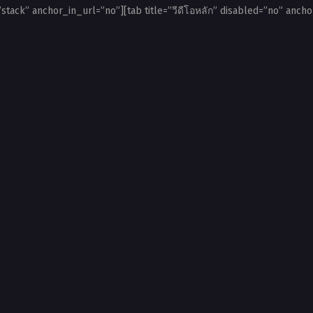
”stack” anchor_in_url=”no”][tab title=”วีดีโอหลัก” disabled=”no” ancho