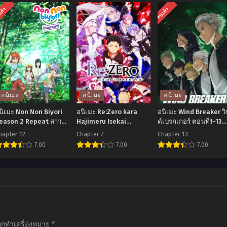
แล้ว
จบแล้ว
อนิเมะ
อนิเมะ
อนิเมะ
นิเมะ Non Non Biyori
อนิเมะ Re:Zero kara
อนิเมะ Wind Breaker วิ
eason 2 Repeat สาวใส
Hajimeru Isekai
ด์เบรกเกอร์ ตอนที่1-13
ัวใจบ้านทุ่ง ภาค 2 ตอน
Seikatsu Season 3 รีเซ
พากย์ไทย+ซับไทย
hapter 12
Chapter 7
Chapter 13
ี่1-12 ซับไทย
ทชีวิต ฝ่าวิกฤตต่างโลก
7.00
7.00
7.00
ตอนที่1-7 ซับไทย
อ
อ
อ
ิ
นิ
นิ
มะ
เมะ
เมะ
Non
Re:Zero
Wind
Non
kara
Breaker
ถูกทำเครื่องหมาย
*