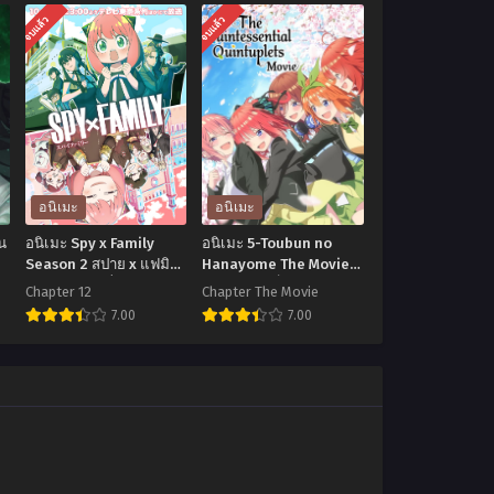
จบแล้ว
จบแล้ว
อนิเมะ
อนิเมะ
น
อนิเมะ Spy x Family
อนิเมะ 5-Toubun no
Season 2 สปาย x แฟมิลี
Hanayome The Movie
(ภาค2) ตอนที่ 1-12 พากย์
เจ้าสาวผมเป็นแฝดห้า
Chapter 12
Chapter The Movie
ไทย+ซับไทย
เดอะมูฟวี่ ซับไทย
7.00
7.00
อ
อ
นิ
นิ
เมะ
เมะ
Spy
5-
x
Toubun