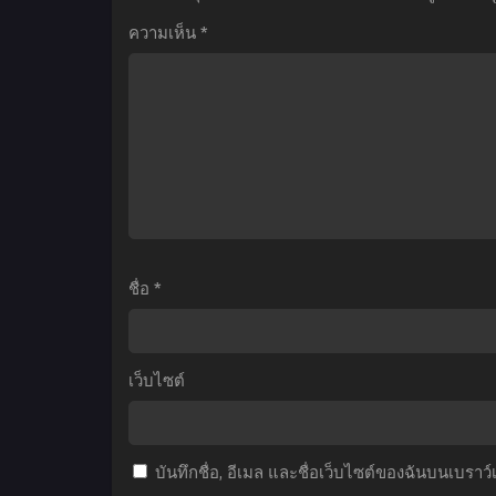
√A
The
B
ความเห็น
*
ผี
Movie
ปอบ
Episode
โตเกียว
Nagi
ภาค
บลู
2
ล็อก
ตอน
เดอะ
ห
ที่1-
มูฟ
บ
12
วี่
ท
ซับ
ตอน
ชื่อ
*
ไทย
นากิ
พากย์
ไทย
ท
เว็บไซต์
1
ซ
บันทึกชื่อ, อีเมล และชื่อเว็บไซต์ของฉันบนเบราว