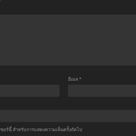
iyori
Hajimeru
วิน
Season
Isekai
ด์
2
Seikatsu Season
เบรก
Repeat
3 รี
เกอร์
สาว
เซ
ตอน
ใส
ทชี
ที่1-
ัวใจ
วิต
13
้าน
ฝ่า
พากย์
ุ่ง
วิกฤต
ไทย+ซับ
ภาค
ต่าง
ไทย
อีเมล
*
2
โลก
ตอน
ตอน
ี่1-
ที่1-
2
7
ับ
ซับ
ไทย
ไทย
์เซอร์นี้ สำหรับการแสดงความเห็นครั้งถัดไป