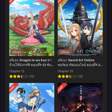
อนิเมะ
อนิเมะ
อนิเมะ Dragon Ie wo Kau หา
อนิเมะ Sword Art Online
บ้านให้มังกรที! ตอนที่1-12 ซับ
ซอร์ดอาร์ตออนไลน์ ตอนที่1-25
ไทย
พากย์ไทย
Chapter 12
Chapter 25
7.00
7.00
อ
อ
จบแล้ว
จบแล้ว
นิ
นิ
เมะ
เมะ
Dragon
Sword