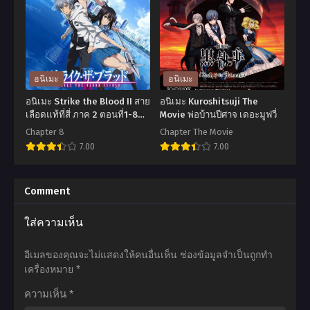
Ie
Art
wo
Online
Kau
ซอร์ด
หา
อาร์ต
บ้าน
ออนไลน์
อนิเมะ
อนิเมะ
ให้
ตอน
อนิเมะ Strike the Blood II สาย
อนิเมะ Kuroshitsuji The
มังกร
ที่1-
เลือดแท้ที่สี่ ภาค 2 ตอนที่1-8
Movie พ่อบ้านปีศาจ เดอะมูฟวี่
ซับไทย
ที!
25
Chapter 8
Chapter The Movie
7.00
7.00
ตอน
พากย์
ที่1-
ไทย
อ
อ
12
นิ
นิ
Comment
ซับ
เมะ
เมะ
ใส่ความเห็น
ไทย
Strike
Kuroshitsuji
the
The
อีเมลของคุณจะไม่แสดงให้คนอื่นเห็น
ช่องข้อมูลจำเป็นถูกทำ
Blood
Movie
เครื่องหมาย
*
II
พ่อ
ความเห็น
*
สาย
บ้าน