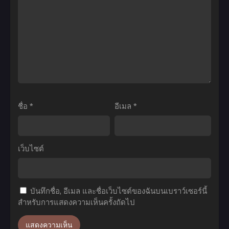
เลือด
ปีศาจ
แท้
เดอะ
ที่
มูฟ
สี่
วี่
ภาค
2
ตอน
ที่1-
ชื่อ
*
อีเมล
*
8
ซับ
ไทย
เว็บไซต์
บันทึกชื่อ, อีเมล และชื่อเว็บไซต์ของฉันบนเบราว์เซอร์นี้
สำหรับการแสดงความเห็นครั้งถัดไป