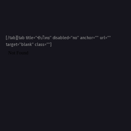
[/tab][tab title=”ซับไทย” disabled=”no” anchor=”” url=””
target=”blank” class=””]