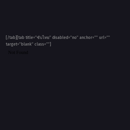
[/tab][tab title=”ซับไทย” disabled=”no” anchor=”” url=””
target=”blank” class=””]