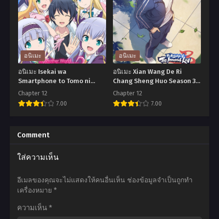
Ball
Gensouki
Z:
Season
Bio-
2
Broly
ตำนาน
(1994)
วิญญาณ
อนิเมะ
อนิเมะ
ดรา
แฟนซี
อนิเมะ Isekai wa
อนิเมะ Xian Wang De Ri
ก้อน
ภาค
Smartphone to Tomo ni
Chang Sheng Huo Season 3
Season 2 ไปต่างโลกกับสมาร์ท
ชีวิตประจำวันของราชาแห่ง
บอล
2
Chapter 12
Chapter 12
โฟน ภาค 2 ตอนที่1-12 พากย์
เซียน ภาค 3 ตอนที่1-12 พากย์
7.00
7.00
แซด
ตอน
ไทย+ซับไทย
ไทย+ซับไทย
เดอะ
ที่1-
อ
อ
มูฟ
4
นิ
นิ
Comment
วี่
ซับ
เมะ
เมะ
ใส่ความเห็น
11:
ไทย
Isekai
Xian
สุด
wa
Wang
อีเมลของคุณจะไม่แสดงให้คนอื่นเห็น
ช่องข้อมูลจำเป็นถูกทำ
ยอด
Smartphone
De
เครื่องหมาย
*
นัก
to
Ri
ความเห็น
*
รบ
Tomo
Chang