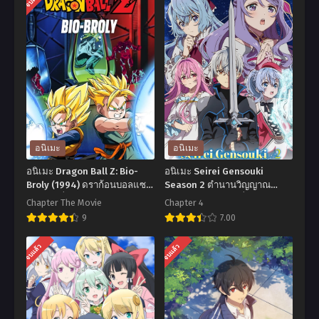
อนิเมะ
อนิเมะ
อนิเมะ Dragon Ball Z: Bio-
อนิเมะ Seirei Gensouki
Broly (1994) ดราก้อนบอลแซด
Season 2 ตำนานวิญญาณ
เดอะมูฟวี่ 11: สุดยอดนักรบไบโอ
แฟนซี ภาค 2 ตอนที่1-4 ซับไทย
Chapter The Movie
Chapter 4
โบรลี่ พากย์ไทย
9
7.00
อ
อ
จบแล้ว
จบแล้ว
นิ
นิ
เมะ
เมะ
Dragon
Seirei