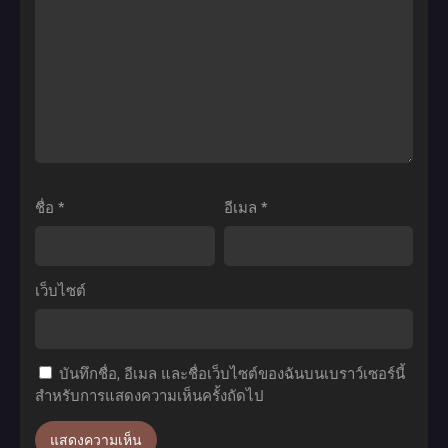
ไบ
ni
Sheng
โอ
Season
Huo
โบร
2
Season
ลี่
ไป
3
พากย์
ต่าง
ชีวิต
ไทย
โลก
ประจำ
กับ
วัน
สมา
ของ
ชื่อ
*
อีเมล
*
ร์ท
ราชา
โฟน
แห่ง
ภาค
เซียน
เว็บไซต์
2
ภาค
ตอน
3
ที่1-
ตอน
บันทึกชื่อ, อีเมล และชื่อเว็บไซต์ของฉันบนเบราว์เซอร์นี้
12
ที่1-
สำหรับการแสดงความเห็นครั้งถัดไป
พากย์
12
ไทย+ซับ
พากย์