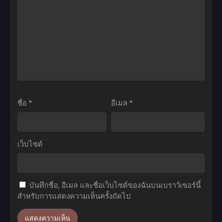
ตอน
Yatsu
no
ที่1-
เธอ
Kyojin
12
ผู้
Season
ซับ
อันตราย
2
ไทย
ต่อ
ผ่า
ใจผม
พิภพ
ภาค
ไท
1
ทัน
ชื่อ
*
อีเมล
*
ตอน
(ภาค2)
ที่1-
ตอน
12
ที่1-
เว็บไซต์
ซับ
12
ไทย
พากย์
ไทย
บันทึกชื่อ, อีเมล และชื่อเว็บไซต์ของฉันบนเบราว์เซอร์นี้
สำหรับการแสดงความเห็นครั้งถัดไป