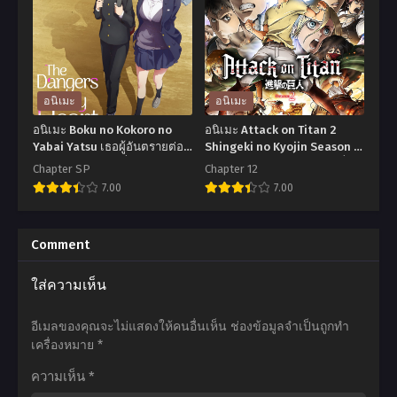
na
Season
Kao
3
sare
มัน
nagara
ผิ
Opantsu
ดรึ
อนิเมะ
อนิเมะ
Misete
ไง
อนิเมะ Boku no Kokoro no
อนิเมะ Attack on Titan 2
Moraitai
ถ้า
Yabai Yatsu เธอผู้อันตรายต่อ
Shingeki no Kyojin Season 2
ใจผม ภาค 1 ตอนที่1-12 ซับไทย
ผ่าพิภพไททัน (ภาค2) ตอนที่1-
ภาค
ใจ
Chapter SP
Chapter 12
12 พากย์ไทย
7.00
7.00
1
อยาก
ตอน
จะ
อ
อ
ที่1-
พบ
นิ
นิ
Comment
6
รัก
เมะ
เมะ
ใส่ความเห็น
ซับ
ใน
Boku
Attack
ไทย
ดัน
no
on
อีเมลของคุณจะไม่แสดงให้คนอื่นเห็น
ช่องข้อมูลจำเป็นถูกทำ
เจี้ยน
Kokoro
Titan
เครื่องหมาย
*
ภาค
no
2
ความเห็น
*
3
Yabai
Shingeki