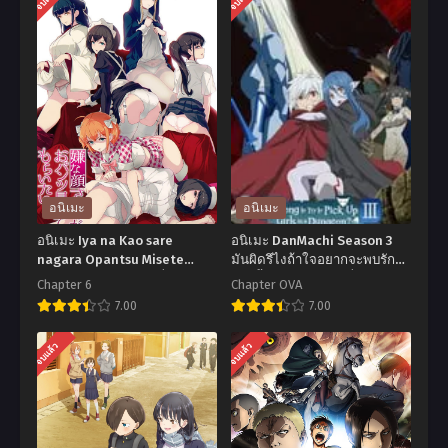
อนิเมะ
อนิเมะ
อนิเมะ Iya na Kao sare
อนิเมะ DanMachi Season 3
nagara Opantsu Misete
มันผิดรึไงถ้าใจอยากจะพบรักใน
Moraitai ภาค 1 ตอนที่1-6 ซับ
ดันเจี้ยน ภาค 3 ตอนที่1-12 ซับ
Chapter 6
Chapter OVA
ไทย
ไทย
7.00
7.00
อ
อ
จบแล้ว
จบแล้ว
นิ
นิ
เมะ
เมะ
Iya
DanMachi