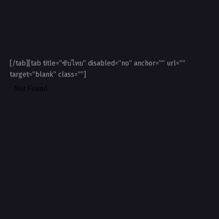
[/tab][tab title=”ซับไทย” disabled=”no” anchor=”” url=””
target=”blank” class=””]