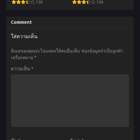
7.00
7.00
อยาก
ตอน
จะ
ที่1-
อ
อ
พบ
12
นิ
นิ
Comment
รัก
ซับ
เมะ
เมะ
ใส่ความเห็น
ใน
ไทย
Shinmai
Date
ดัน
Maou
A
อีเมลของคุณจะไม่แสดงให้คนอื่นเห็น
ช่องข้อมูลจำเป็นถูกทำ
เจี้ยน
no
Live
เครื่องหมาย
*
ภาค
Testament
พิชิต
ความเห็น
*
2
Season
รัก
ตอน
2:
พิทักษ์
ที่1-
Burst
โลก
12
น้อง
ตอน
ซับ
สาว
ที่1-
ไทย
มือ
12
ใหม่
พากย์
ของ
ไทย+ซับ
ผม
ไทย