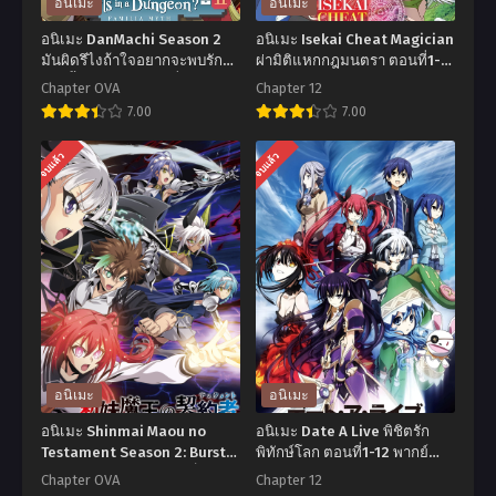
อนิเมะ
อนิเมะ
อนิเมะ DanMachi Season 2
อนิเมะ Isekai Cheat Magician
มันผิดรึไงถ้าใจอยากจะพบรักใน
ผ่ามิติแหกกฎมนตรา ตอนที่1-
ดันเจี้ยน ภาค 2 ตอนที่1-12 ซับ
12 ซับไทย
Chapter OVA
Chapter 12
ไทย
7.00
7.00
อ
อ
จบแล้ว
จบแล้ว
นิ
นิ
เมะ
เมะ
DanMachi
Isekai
Season
Cheat
2
Magician
มัน
ผ่า
ผิ
มิติ
ดรึ
แหก
อนิเมะ
อนิเมะ
ไง
กฎ
อนิเมะ Shinmai Maou no
อนิเมะ Date A Live พิชิตรัก
ถ้า
มน
Testament Season 2: Burst
พิทักษ์โลก ตอนที่1-12 พากย์
น้องสาวมือใหม่ของผมเป็นจอม
ไทย+ซับไทย
ใจ
ตรา
Chapter OVA
Chapter 12
มาร ภาค 2 ตอนที่1-10 ซับไทย