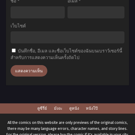
ชื่อ
*
อีเมล
*
เป็น
จอม
มาร
เว็บไซต์
ภาค
2
ตอน
บันทึกชื่อ, อีเมล และชื่อเว็บไซต์ของฉันบนเบราว์เซอร์นี้
ที่1-
สำหรับการแสดงความเห็นครั้งถัดไป
10
ซับ
ไทย
ดูซีรี่ย์
มังงะ
ดูหนัง
หนังโป๊
All the comics on this website are only previews of the original comics,
there may be many language errors, character names, and story lines.
For the original version, please buy the comic if it's available in your city.