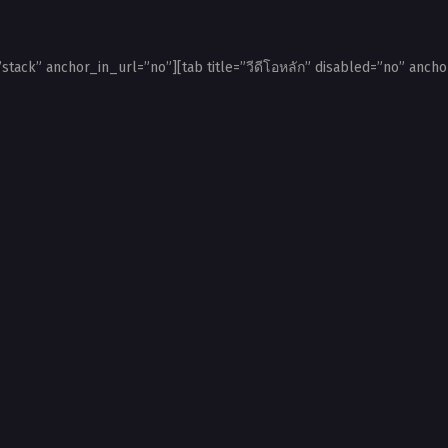
”stack” anchor_in_url=”no”][tab title=”วีดีโอหลัก” disabled=”no” ancho