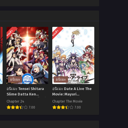
จบแล้ว
จบแล้ว
อนิเมะ
อนิเมะ
อนิเมะ Tensei Shitara
อนิเมะ Date A Live The
Slime Datta Ken
Movie: Mayuri
Season 3 เกิดใหม่ทั้งทีก็
Judgment พิชิตรัก พิทักษ์
Chapter 24
Chapter The Movie
บร
เป็นสไลม์ไปซะแล้ว ภาค 3
โลก เดอะมูฟวี่ คำ
7.00
7.00
ตอนที่1-24 พากย์
พิพากษาของมายูริ
ไทย+ซับไทย
อ
อ
นิ
นิ