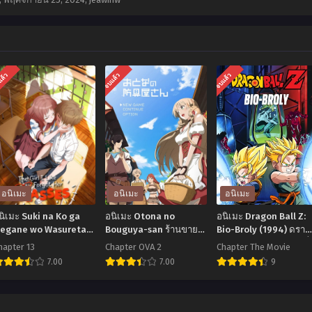
แล้ว
จบแล้ว
จบแล้ว
อนิเมะ
อนิเมะ
อนิเมะ
นิเมะ Suki na Ko ga
อนิเมะ Otona no
อนิเมะ Dragon Ball Z:
egane wo Wasureta
Bouguya-san ร้านขาย
Bio-Broly (1994) ดรา
าวลืมแว่นแสนวุ่นละมุน
ชุดเกราะสำหรับผู้ใหญ่ใน
ก้อนบอลแซด เดอะมูฟวี่
hapter 13
Chapter OVA 2
Chapter The Movie
ัก ตอนที่1-13 ซับไทย
โลกแฟนตาซี ภาค 1 ตอน
11: สุดยอดนักรบไบโอโ
7.00
7.00
9
ที่1-12 ซับไทย
ลี่ พากย์ไทย
อ
อ
อ
ิ
นิ
นิ