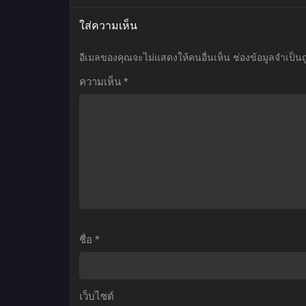
เมะ
เมะ
เ
ใส่ความเห็น
Tensei
Dragon
S
shitara
Ball
อีเมลของคุณจะไม่แสดงให้คนอื่นเห็น
ช่องข้อมูลจำเป็น
Slime
Z:
ความเห็น
*
Datta
Bardock
Ken
–
Coleus
The
no
Father
Yume
of
เกิด
Goku
ล
ใหม่
(1990)
แ
ทั้งที
บาร์
ก็
ดัค
ว
ชื่อ
*
เป็น
ท่าน
ล
สไลม์
พ่อ
ร
ไป
ของ
เว็บไซต์