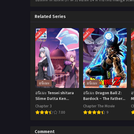
Related Series
จบแล้ว
จบแล้ว
จบ
อนิเมะ
อนิเมะ
อนิเมะ Tensei shitara
อนิเมะ Dragon Ball Z:
อ
Slime Datta Ken
Bardock – The Father
M
Coleus no Yume เกิด
of Goku (1990) บาร์ดัค
ส
Chapter 3
Chapter The Movie
C
ใหม่ทั้งทีก็เป็นสไลม์ไปซะ
ท่านพ่อของโกคู พากย์
ร
7.00
9
แล้ว ฝันแห่งโคลีอัส ตอน
ไทย
ที่1-3 พากย์ไทย+ซับไทย
อ
อ
นิ
นิ
น
Comment