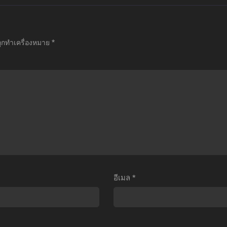
มะ
เมะ
เมะ
uki
Otona
Dragon
na
no
Ball
ถูกทำเครื่องหมาย
*
Ko
Bouguya-
Z:
ga
san
Bio-
Megane
ร้าน
Broly
wo
ขาย
(1994)
Wasureta
ชุด
ดรา
สาว
เกราะ
ก้อน
ืม
สำหรับ
บอล
ว่น
ผู้ใหญ่
แซด
แสน
ใน
เดอะ
ุ่น
โลก
มูฟ
อีเมล
*
ะมุน
แฟนตาซี
วี่
ัก
ภาค
11:
ตอน
1
สุด