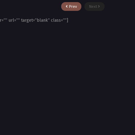
Prev
Next
r=”” url=”” target=”blank” class=””]