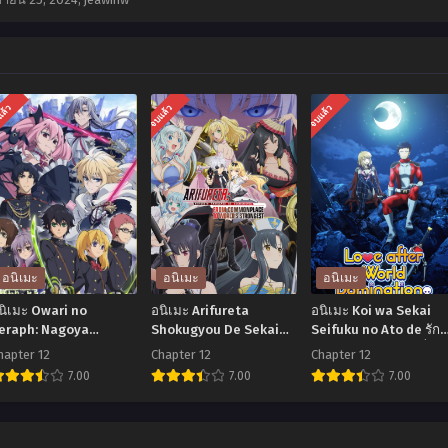
แล้ว
จบแล้ว
จบแล้ว
อนิเมะ
อนิเมะ
อนิเมะ
นิเมะ Owari no
อนิเมะ Arifureta
อนิเมะ Koi wa Sekai
eraph: Nagoya
Shokugyou De Sekai
Seifuku no Ato de รัก
essen-hen เทวทูตแห่ง
Saikyou Season 2 อาชีพ
หลังครองโลก ตอนที่1-1
hapter 12
Chapter 12
Chapter 12
ลกมืด (ภาค2) ตอนที่1-
กระจอกแล้วทำไมยังไง
ซับไทย
7.00
7.00
7.00
2 ซับไทย
ข้าก็เทพ ภาค 2 ตอนที่1-
12 พากย์ไทย+ซับไทย
อ
อ
อ
ิ
นิ
นิ