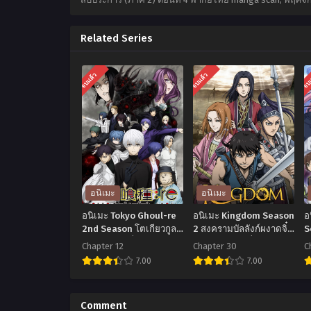
Related Series
จบแล้ว
จบแล้ว
จบ
อนิเมะ
อนิเมะ
อนิเมะ Tokyo Ghoul-re
อนิเมะ Kingdom Season
อ
2nd Season โตเกียวกูล
2 สงครามบัลลังก์ผงาดจิ๋น
S
ภาค 4 ตอนที่1-12 ซับไทย
ซี ภาค 2 ตอนที่1-30 ซับ
K
Chapter 12
Chapter 30
C
ไทย
โ
7.00
7.00
1
อ
อ
นิ
นิ
น
Comment