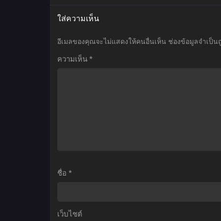
เมะ
เมะ
เ
ใส่ความเห็น
Tokyo
Kingdom
Ghoul-
Season
อีเมลของคุณจะไม่แสดงให้คนอื่นเห็น
ช่องข้อมูลจำเป็น
re
2
S
ความเห็น
*
2nd
สงคราม
Season
บัลลังก์
โตเกียว
ผงาด
กูล
จิ๋น
เ
ภาค
ซี
แ
4
ภาค
ตอน
2
ม
ที่1-
ตอน
(
12
ที่1-
ชื่อ
*
ซับ
30
ท
ไทย
ซับ
1
ไทย
ซ
เว็บไซต์