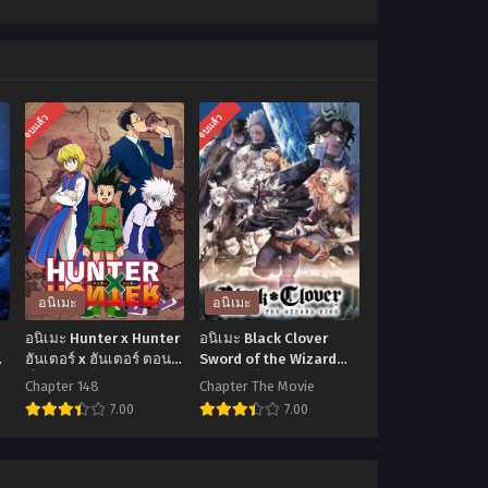
จบแล้ว
จบแล้ว
อนิเมะ
อนิเมะ
อนิเมะ Hunter x Hunter
อนิเมะ Black Clover
ฮันเตอร์ x ฮันเตอร์ ตอน
Sword of the Wizard
2
ที่1-148 พากย์ไทย
King แบล็คโคลเวอร์ ดาบ
Chapter 148
Chapter The Movie
แห่งจักรพรรดิเวทมนตร์
7.00
7.00
เดอะมูฟวี่ พากย์ไทย+ซับ
ไทย
อ
อ
นิ
นิ