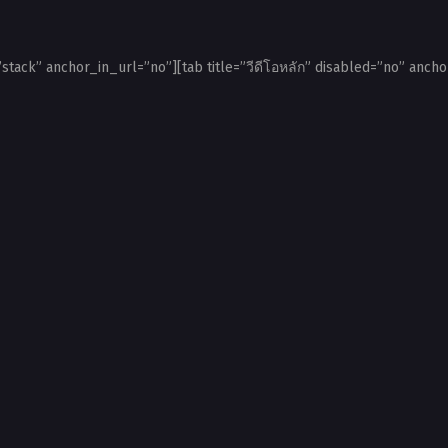
”stack” anchor_in_url=”no”][tab title=”วีดีโอหลัก” disabled=”no” ancho