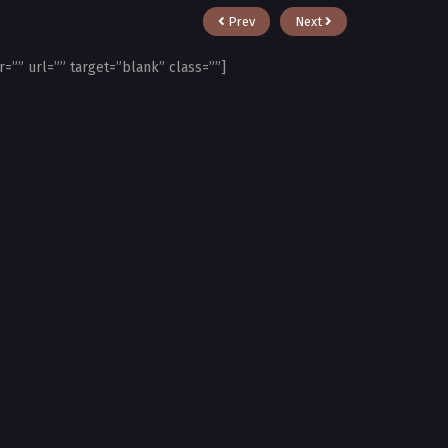
Prev
Next
r=”” url=”” target=”blank” class=””]