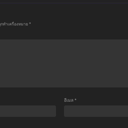
มะ
เมะ
เมะ
Owari
Arifureta
Koi
no
Shokugyou
wa
ถูกทำเครื่องหมาย
*
eraph:
De
Sekai
Nagoya
Sekai
Seifuku
Kessen-
Saikyou
no
hen
Season
Ato
ทวทูต
2
de
ห่ง
อาชีพ
รัก
โลก
กระจอก
หลังค
ืด
แล้ว
รอง
ภาค2)
ทำไม
โลก
ตอน
ยัง
ตอน
อีเมล
*
ี่1-
ไง
ที่1-
2
ข้า
12
ับ
ก็
ซับ