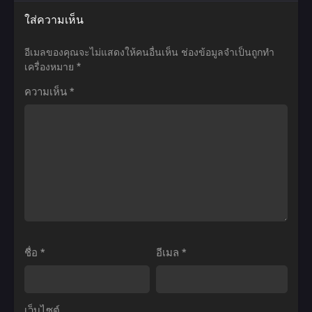
วี่1
เท่านั้น
เมะ
เมะ
ใส่ความเห็น
จุด
ที่
Dagashi
Gaikotsu
เริ่ม
จะ
Kashi
Kishi-
อีเมลของคุณจะไม่แสดงให้คนอื่นเห็น
ช่องข้อมูลจำเป็นถูกทำ
ต้น
เข้าไป
สุ
sama,
เครื่องหมาย
*
ของ
ได้
ดก๊
Tadaima
ความเห็น
*
การ
ตอน
วน
Isekai
ผจญ
ที่1-
ป่วน
e
ภัย
12
ร้าน
Odekakechuu
ใน
ซับ
ขนม
บันทึก
โลก
ไทย
ภาค1
การ
กรู
ตอน
เดิน
เมต์
ที่1-
ทาง
พากย์
12
ต่าง
ไทย
ซับ
โลก
ชื่อ
*
อีเมล
*
ไทย
ของ
ท่าน
อัศวิน
เว็บไซต์