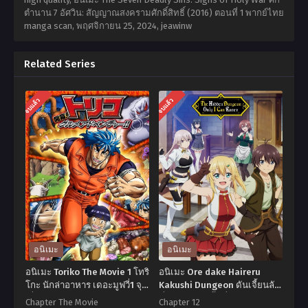
ตำนาน 7 อัศวิน: สัญญาณสงครามศักดิ์สิทธิ์ (2016) ตอนที่ 1 พากย์ไทย
manga scan,
พฤศจิกายน 25, 2024
,
jeawinw
Related Series
จบแล้ว
จบแล้ว
อนิเมะ
อนิเมะ
อนิเมะ Toriko The Movie 1 โทริ
อนิเมะ Ore dake Haireru
โกะ นักล่าอาหาร เดอะมูฟวี่1 จุด
Kakushi Dungeon ดันเจี้ยนลับ
เริ่มต้นของการผจญภัยในโลก
ที่มีแต่ข้าเท่านั้นที่จะเข้าไปได้
Chapter The Movie
Chapter 12