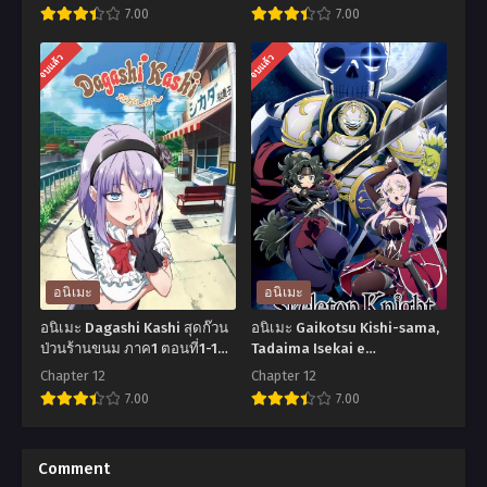
กรูเมต์ พากย์ไทย
ตอนที่1-12 ซับไทย
7.00
7.00
อ
อ
จบแล้ว
จบแล้ว
นิ
นิ
เมะ
เมะ
Toriko
Ore
The
dake
Movie
Haireru
1
Kakushi
โท
Dungeon
ริ
ดัน
อนิเมะ
อนิเมะ
โกะ
เจี้ยน
อนิเมะ Dagashi Kashi สุดก๊วน
อนิเมะ Gaikotsu Kishi-sama,
นัก
ลับ
ป่วนร้านขนม ภาค1 ตอนที่1-12
Tadaima Isekai e
ซับไทย
Odekakechuu บันทึกการเดิน
ล่า
ที่
Chapter 12
Chapter 12
ทางต่างโลกของท่านอัศวิน
7.00
7.00
อาหาร
มี
กระดูก ตอนที่1-12 พากย์
เดอะ
แต่
ไทย+ซับไทย
อ
อ
มูฟ
ข้า
นิ
นิ
Comment