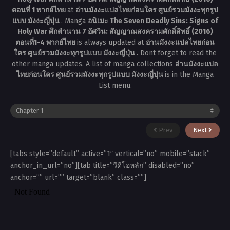
ตอนที่ 1 พากย์ไทย
at
อ่านมังงะแปลไทยก่อนใคร ศูนย์รวมมังงะทุกรูป
แบบ มังงะญี่ปุ่น
. Manga
อนิเมะ The Seven Deadly Sins: Signs of
Holy War ศึกตำนาน 7 อัศวิน: สัญญาณสงครามศักดิ์สิทธิ์ (2016)
ตอนที่1-4 พากย์ไทย
is always updated at
อ่านมังงะแปลไทยก่อน
ใคร ศูนย์รวมมังงะทุกรูปแบบ มังงะญี่ปุ่น
. Dont forget to read the
other manga updates. A list of manga collections
อ่านมังงะแปล
ไทยก่อนใคร ศูนย์รวมมังงะทุกรูปแบบ มังงะญี่ปุ่น
is in the Manga
List menu.
Prev
Next
[tabs style=”default” active=”1″ vertical=”no” mobile=”stack”
anchor_in_url=”no”][tab title=”วีดีโอหลัก” disabled=”no”
anchor=”” url=”” target=”blank” class=””]