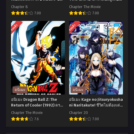
ซับไทย
เมนูพิเศษของเหล่านักล่าอาหาร
Chapter 8
Chapter The Movie
ซับไทย
7.00
7.00
อ
อ
จบแล้ว
จบแล้ว
นิ
นิ
เมะ
เมะ
Strike
Toriko
the
The
Blood
Movie
II
2
สาย
โท
เลือด
ริ
อนิเมะ
อนิเมะ
แท้
โกะ
อนิเมะ Dragon Ball Z: The
อนิเมะ Kage no Jitsuryokusha
ที่
นัก
Return of Cooler (1992) ดรา
ni Naritakute! ชีวิตไม่ต้องเด่น
ก้อนบอลแซด เดอะมูฟวี่ 06:
ขอแค่เป็นเทพในเงา ตอนที่1-
สี่
ล่า
Chapter The Movie
Chapter 20
การกลับมาของคูลเลอร์ พากย์
20 พากย์ไทย+ซับไทย
7.6
7.00
ภาค
อาหาร
ไทย
2
เดอะ
อ
อ