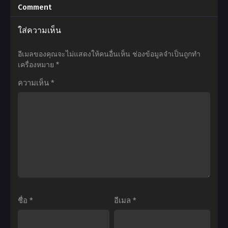
ตอน
มูฟ
นิ
นิ
Comment
ที่1-
วี่2
เมะ
เมะ
ใส่ความเห็น
8
เมนู
Dragon
Kage
ซับ
พิเศษ
Ball
no
อีเมลของคุณจะไม่แสดงให้คนอื่นเห็น
ช่องข้อมูลจำเป็นถูกทำ
ไทย
ของ
Z:
Jitsuryokusha
เครื่องหมาย
*
เหล่า
The
ni
ความเห็น
*
นัก
Return
Naritakute!
ล่า
of
ชีวิต
อาหาร
Cooler
ไม่
ซับ
(1992)
ต้อง
ไทย
ดรา
เด่น
ก้อน
ขอ
บอล
แค่
แซด
เป็น
เดอะ
เทพ
ชื่อ
*
อีเมล
*
มูฟ
ใน
วี่
เงา