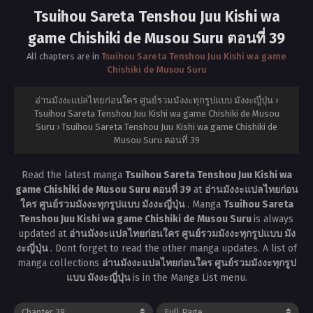
Tsuihou Sareta Tenshou Juu Kishi wa
game Chishiki de Musou Suru ตอนที่ 39
All chapters are in
Tsuihou Sareta Tenshou Juu Kishi wa game
Chishiki de Musou Suru
อ่านมังงะแปลไทยก่อนใคร ศูนย์รวมมังงะทุกรูปแบบ มังงะญี่ปุ่น
›
Tsuihou Sareta Tenshou Juu Kishi wa game Chishiki de Musou
Suru
›
Tsuihou Sareta Tenshou Juu Kishi wa game Chishiki de
Musou Suru ตอนที่ 39
Read the latest manga
Tsuihou Sareta Tenshou Juu Kishi wa
game Chishiki de Musou Suru ตอนที่ 39
at
อ่านมังงะแปลไทยก่อน
ใคร ศูนย์รวมมังงะทุกรูปแบบ มังงะญี่ปุ่น
. Manga
Tsuihou Sareta
Tenshou Juu Kishi wa game Chishiki de Musou Suru
is always
updated at
อ่านมังงะแปลไทยก่อนใคร ศูนย์รวมมังงะทุกรูปแบบ มัง
งะญี่ปุ่น
. Dont forget to read the other manga updates. A list of
manga collections
อ่านมังงะแปลไทยก่อนใคร ศูนย์รวมมังงะทุกรูป
แบบ มังงะญี่ปุ่น
is in the Manga List menu.