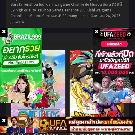
Sareta Tenshou Juu Kishi wa game Chishiki de Musou Suru ตอนที่
39 high quality, Tsuihou Sareta Tenshou Juu Kishi wa game
Chishiki de Musou Suru ตอนที่ 39 manga scan,
สิงหาคม 24, 2025
,
jeawinw
Related Series
จบแล้ว
จบแล้ว
อนิเมะ
อนิเมะ
อนิเมะ One Piece วันพีซ ตอน
อนิเมะ Dragon Ball Z: Broly –