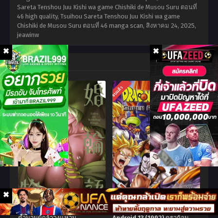
Sareta Tenshou Juu Kishi wa game Chishiki de Musou Suru ตอนที่
46 high quality, Tsuihou Sareta Tenshou Juu Kishi wa game
Chishiki de Musou Suru ตอนที่ 46 manga scan,
สิงหาคม 24, 2025
,
jeawinw
Related Series
จบแล้ว
Manga
อนิเมะ
Kekkon Yubiwa Monogatari
อนิเมะ Dragon Ball Z: Super