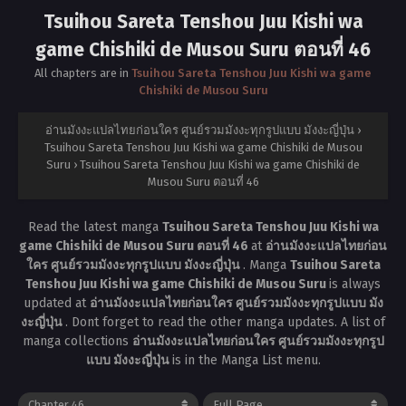
Tsuihou Sareta Tenshou Juu Kishi wa
game Chishiki de Musou Suru ตอนที่ 46
All chapters are in
Tsuihou Sareta Tenshou Juu Kishi wa game
Chishiki de Musou Suru
อ่านมังงะแปลไทยก่อนใคร ศูนย์รวมมังงะทุกรูปแบบ มังงะญี่ปุ่น
›
Tsuihou Sareta Tenshou Juu Kishi wa game Chishiki de Musou
Suru
›
Tsuihou Sareta Tenshou Juu Kishi wa game Chishiki de
Musou Suru ตอนที่ 46
Read the latest manga
Tsuihou Sareta Tenshou Juu Kishi wa
game Chishiki de Musou Suru ตอนที่ 46
at
อ่านมังงะแปลไทยก่อน
ใคร ศูนย์รวมมังงะทุกรูปแบบ มังงะญี่ปุ่น
. Manga
Tsuihou Sareta
Tenshou Juu Kishi wa game Chishiki de Musou Suru
is always
updated at
อ่านมังงะแปลไทยก่อนใคร ศูนย์รวมมังงะทุกรูปแบบ มัง
งะญี่ปุ่น
. Dont forget to read the other manga updates. A list of
manga collections
อ่านมังงะแปลไทยก่อนใคร ศูนย์รวมมังงะทุกรูป
แบบ มังงะญี่ปุ่น
is in the Manga List menu.