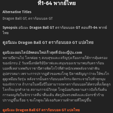
ที่1-64 พากย์ไทย
Alternative Titles
Dragon Ball GT, ดราก้อนบอล GT
Synopsis อนิเมะ Dragon Ball GT ดราก้อนบอล GT ตอนที่1-64 พากย์
ไทย
ดูอนิเมะ Dragon Ball GT ดราก้อนบอล GT แปลไทย
ดูอนิเมะออนไลน์อัพตอนใหม่เร็วสุดที่ มังงะญี่ปุ่น.com
หลายปีผ่านไป โลกค่อย ๆ สงบสุขและเจริญรุ่งเรืองภายใต้การคุ้มครอง
ของนักรบ Z วันหนึ่งกษัตริย์ปิลาฟและสมุนของเขามาพบกับดราก้อน
บอลที่เหล่าเทพกับราชาปีศาจพิคโกโร่ที่ตำหนักเทพหลังจากฝ่าฟัน
อุปสรรคมา เพราะการปรากฏตัวของซงโกคู ปิลาฟสัญญาว่าจะให้ซงโก
คูดูเหมือนวัยรุ่น หลังจากนั้นดราก้อนบอลก็กระจัดกระจายไปทั่วทุกมุม
ของจักรวาล ถ้าภายในหนึ่งปีไม่สามารถหาดราก้อนบอลได้ครบทั้งเจ็ดลูก
โลกก็จะถูกทำลาย สถานการณ์วิกฤต โกคูน้อยกับหลานสาวปังก็เริ่มต้น
การผจญภัยในจักรวาลที่น่าตื่นเต้น ศัตรูอันทรงพลังและมังกรชั่วร้าย
ปรากฏขึ้นเรื่อย ๆ ซงโกคูจะได้เจอกับความท้าทายที่ใหญ่ขึ้น
ดูอนิเมะ Dragon Ball GT ดราก้อนบอล GT แปลไทย