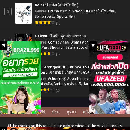
ตัส
Dake
พฤศจิกายน 2, 2024
พฤศจิกายน 2, 2024
Ao Ashi แข้งเด็กหัวใจนักสู้
เหนือ
de
3
Genres
:
Drama ดราม่า
,
School Life ชีวิตในโรงเรียน
,
Chapter 2
Chapter 1
กว่า
Seinen เซเน็ง
,
Sports กีฬา
Sekai
พฤศจิกายน 2, 2024
พฤศจิกายน 2, 2024
ผู้
8.5
Saikyou
กล้า
บ้าน
Haikyuu ไฮคิว คู่ตบฟ้าประทาน
อย่าง
ของ
4
Genres
:
Comedy ตลก
,
Drama ดราม่า
,
School Life ชีวิตใน
เห็น
โรงเรียน
,
Shounen โชเน็ง
,
Slice of Life รั้วโรงเรียน
,
ผม
Sports กีฬา
8.7
ได้
เป็น
ชัด
จุด
The Strongest Dull Prince's Secret Battle for the
ศูนย์
Throne เจ้าชายงี่เง่าสุดแกร่งกับศึกชิงราชสมบัติ
5
Genres
:
Action ต่อสู้
,
Adventure ผจญภัย
,
Drama ดราม่า
,
รวม
Ecchi ทะลึ่ง
,
Fantasy แฟนตาซี
,
Harem ฮาเร็ม
,
Manga มังงะ
พลัง
ญี่ปุ่น
,
Romance โรแมนติก
,
Seinen เซเน็ง
7.2
เวท
แค่
อาศัย
ดูซีรี่ย์
มังงะ
ดูหนัง
หนังโป๊
อยู่
All the comics on this website are only previews of the original comics,
ก็