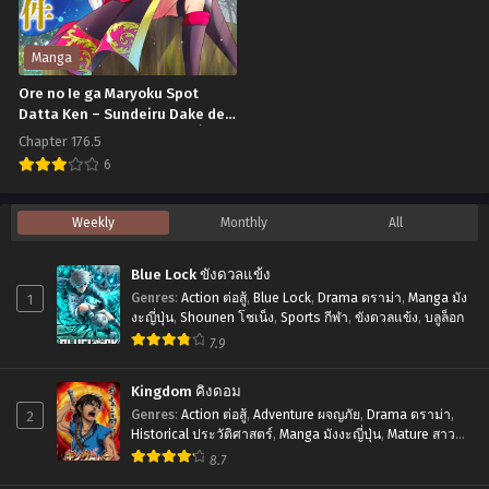
Chapter 18
Chapter 17
yori
พฤศจิกายน 2, 2024
พฤศจิกายน 2, 2024
mo
Manga
Akiraka
Chapter 16
Chapter 15
Ore no Ie ga Maryoku Spot
พฤศจิกายน 2, 2024
พฤศจิกายน 2, 2024
ni
Datta Ken – Sundeiru Dake de
Sekai Saikyou บ้านของผมเป็นจุด
Tsuyoi
Chapter 176.5
Chapter 14
Chapter 13
ศูนย์รวมพลังเวท แค่อาศัยอยู่ก็เทพ
Nodaga
6
พฤศจิกายน 2, 2024
พฤศจิกายน 2, 2024
ตัว
Ore
Chapter 12
Chapter 11
Weekly
Monthly
All
ผม
no
พฤศจิกายน 2, 2024
พฤศจิกายน 2, 2024
ที่
Ie
Blue Lock ขังดวลแข้ง
Chapter 10
Chapter 9
เป็น
ga
1
Genres
:
Action ต่อสู้
,
Blue Lock
,
Drama ดราม่า
,
Manga มัง
พฤศจิกายน 2, 2024
พฤศจิกายน 2, 2024
นัก
Maryoku
งะญี่ปุ่น
,
Shounen โชเน็ง
,
Sports กีฬา
,
ขังดวลแข้ง
,
บลูล็อก
ลอบ
7.9
Spot
Chapter 8
Chapter 7
พฤศจิกายน 2, 2024
พฤศจิกายน 2, 2024
สังหาร
Datta
Kingdom คิงดอม
มี
Ken
Chapter 6
Chapter 5
2
Genres
:
Action ต่อสู้
,
Adventure ผจญภัย
,
Drama ดราม่า
,
ส
–
Historical ประวัติศาสตร์
,
Manga มังงะญี่ปุ่น
,
Mature สาว
พฤศจิกายน 2, 2024
พฤศจิกายน 2, 2024
ใหญ่
,
Seinen เซเน็ง
,
Tragedy โศกนาฏกรรม
เต
8.7
Sundeiru
Chapter 4
Chapter 3