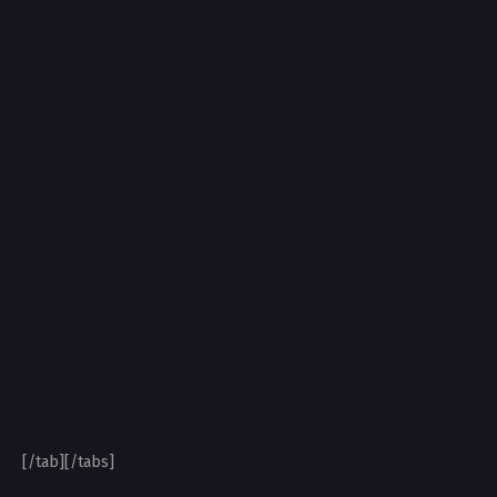
[/tab][/tabs]