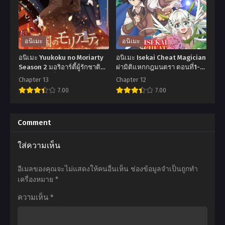
ปีศาจ
การ
ภาค
เดิน
1
ทาง
อนิเมะ
อนิเมะ
ตอน
ของ
อนิเมะ Yuukoku no Moriarty
อนิเมะ Isekai Cheat Magician
ที่1-
คุณ
Season 2 มอริอาร์ตี้ผู้รักชาติ
ผ่ามิติแหกกฎมนตรา ตอนที่1-
ภาค 2 ตอนที่1-13 ซับไทย
12 ซับไทย
24
แม่มด
Chapter 13
Chapter 12
7.00
7.00
พากย์
ตอน
ไทย
ที่1-
อ
อ
12
นิ
นิ
Comment
ซับ
เมะ
เมะ
ใส่ความเห็น
ไทย
Yuukoku
Isekai
no
Cheat
อีเมลของคุณจะไม่แสดงให้คนอื่นเห็น
ช่องข้อมูลจำเป็นถูกทำ
Moriarty
Magician
เครื่องหมาย
*
Season
ผ่า
ความเห็น
*
2
มิติ
มอ
แหก