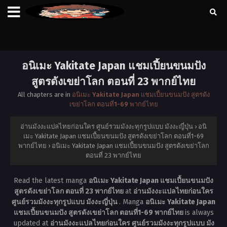
อนิเมะ Yakitate Japan แชมเปี้ยนขนมปัง
สูตรดังเขย่าโลก ตอนที่ 23 พากย์ไทย
All chapters are in
อนิเมะ Yakitate Japan แชมเปี้ยนขนมปัง สูตรดัง
เขย่าโลก ตอนที่1-69 พากย์ไทย
อ่านมังงะแปลไทยก่อนใคร ศูนย์รวมมังงะทุกรูปแบบ มังงะญี่ปุ่น
›
อนิ
เมะ Yakitate Japan แชมเปี้ยนขนมปัง สูตรดังเขย่าโลก ตอนที่1-69
พากย์ไทย
›
อนิเมะ Yakitate Japan แชมเปี้ยนขนมปัง สูตรดังเขย่าโลก
ตอนที่ 23 พากย์ไทย
Read the latest manga
อนิเมะ Yakitate Japan แชมเปี้ยนขนมปัง
สูตรดังเขย่าโลก ตอนที่ 23 พากย์ไทย
at
อ่านมังงะแปลไทยก่อนใคร
ศูนย์รวมมังงะทุกรูปแบบ มังงะญี่ปุ่น
. Manga
อนิเมะ Yakitate Japan
แชมเปี้ยนขนมปัง สูตรดังเขย่าโลก ตอนที่1-69 พากย์ไทย
is always
updated at
อ่านมังงะแปลไทยก่อนใคร ศูนย์รวมมังงะทุกรูปแบบ มัง