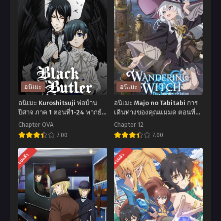
อนิเมะ
อนิเมะ
อนิเมะ Kuroshitsuji พ่อบ้าน
อนิเมะ Majo no Tabitabi การ
ปีศาจ ภาค 1 ตอนที่1-24 พากย์
เดินทางของคุณแม่มด ตอนที่1-
ไทย
12 ซับไทย
Chapter OVA
Chapter 12
7.00
7.00
อ
อ
จบแล้ว
จบแล้ว
นิ
นิ
เมะ
เมะ
Kuroshitsuji
Majo
พ่อ
no
บ้าน
Tabitabi