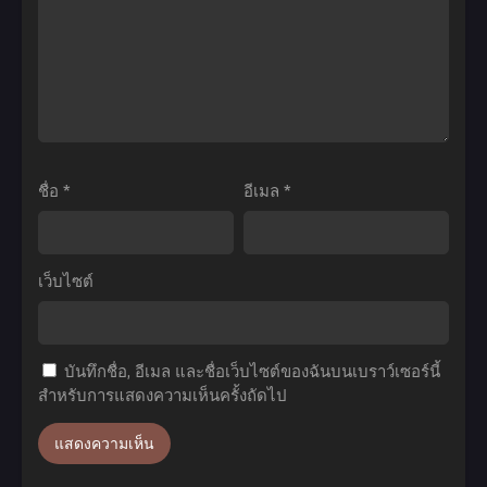
2
กล
จันทรา
อรี่
นำพา
ตอน
สู่
ที่1-
ต่าง
12
โลก
พากย์
ภาค
ไทย
ชื่อ
*
อีเมล
*
2
ตอน
ที่1-
เว็บไซต์
25
พากย์
ไทย+ซับ
บันทึกชื่อ, อีเมล และชื่อเว็บไซต์ของฉันบนเบราว์เซอร์นี้
ไทย
สำหรับการแสดงความเห็นครั้งถัดไป